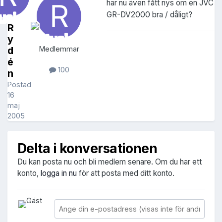
har nu även fått nys om en JVC
GR-DV2000 bra / dåligt?
R
y
d
Medlemmar
é
100
n
Postad
16
maj
2005
Delta i konversationen
Du kan posta nu och bli medlem senare. Om du har ett
konto,
logga in nu
för att posta med ditt konto.