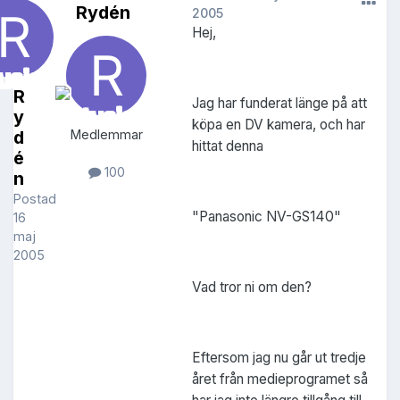
Rydén
2005
Hej,
R
Jag har funderat länge på att
y
köpa en DV kamera, och har
d
Medlemmar
hittat denna
é
100
n
Postad
"Panasonic NV-GS140"
16
maj
2005
Vad tror ni om den?
Eftersom jag nu går ut tredje
året från medieprogramet så