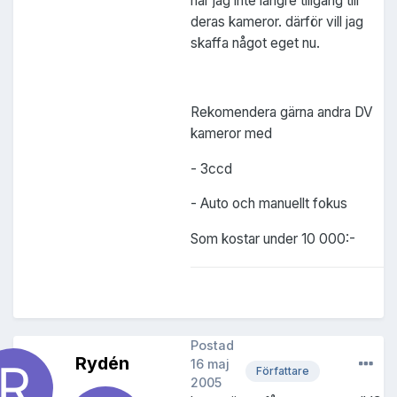
har jag inte längre tillgång till
deras kameror. därför vill jag
skaffa något eget nu.
Rekomendera gärna andra DV
kameror med
- 3ccd
- Auto och manuellt fokus
Som kostar under 10 000:-
Postad
Rydén
16 maj
Författare
2005