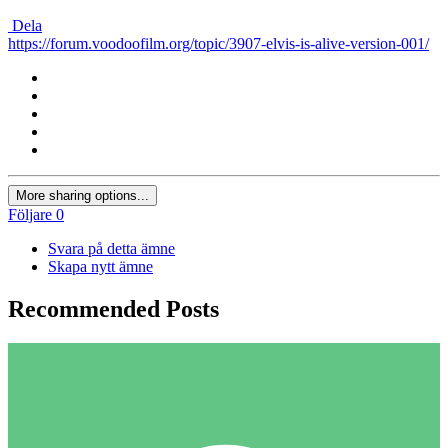
Dela
https://forum.voodoofilm.org/topic/3907-elvis-is-alive-version-001/
More sharing options...
Följare
0
Svara på detta ämne
Skapa nytt ämne
Recommended Posts