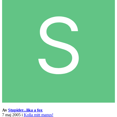
Av
Stupider...lika a fox
7 maj 2005
i
Kolla mitt manus!