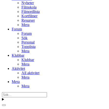
Nyheter
Filmskola
Filmordlista
Kortfilmer
Resurser
Mera
Forum
Forum
Sök
Personal
Topplista
Mera
Klubbar
Klubbar
Mera
Aktivitet
All aktivitet
Mera
Mera
Mera