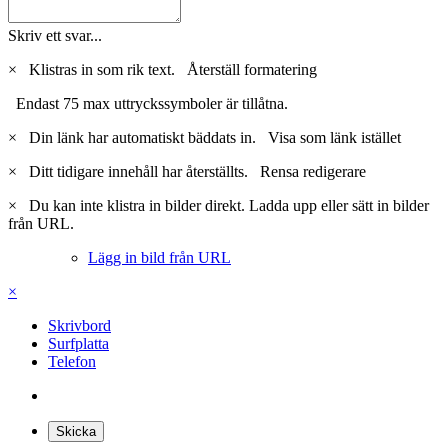
Skriv ett svar...
×
Klistras in som rik text.
Återställ formatering
Endast 75 max uttryckssymboler är tillåtna.
×
Din länk har automatiskt bäddats in.
Visa som länk istället
×
Ditt tidigare innehåll har återställts.
Rensa redigerare
×
Du kan inte klistra in bilder direkt. Ladda upp eller sätt in bilder
från URL.
Lägg in bild från URL
×
Skrivbord
Surfplatta
Telefon
Skicka