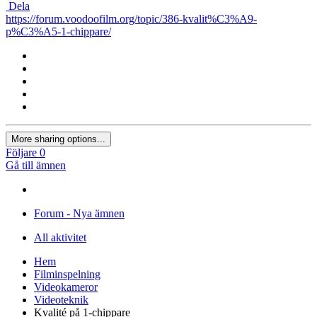
Dela
https://forum.voodoofilm.org/topic/386-kvalit%C3%A9-
p%C3%A5-1-chippare/
More sharing options...
Följare
0
Gå till ämnen
Forum - Nya ämnen
All aktivitet
Hem
Filminspelning
Videokameror
Videoteknik
Kvalité på 1-chippare