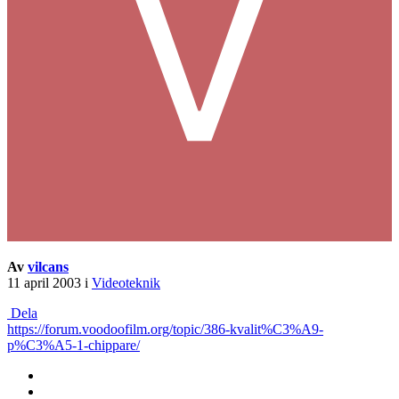
Av
vilcans
11 april 2003
i
Videoteknik
Dela
https://forum.voodoofilm.org/topic/386-kvalit%C3%A9-
p%C3%A5-1-chippare/