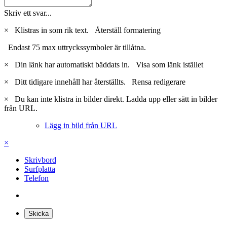
Skriv ett svar...
×
Klistras in som rik text.
Återställ formatering
Endast 75 max uttryckssymboler är tillåtna.
×
Din länk har automatiskt bäddats in.
Visa som länk istället
×
Ditt tidigare innehåll har återställts.
Rensa redigerare
×
Du kan inte klistra in bilder direkt. Ladda upp eller sätt in bilder
från URL.
Lägg in bild från URL
×
Skrivbord
Surfplatta
Telefon
Skicka