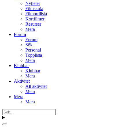
Nyheter
Filmskola
Filmordlista
Kortfilmer
Resurser
Mera
Forum
Forum
Sök
Personal
Topplista
Mera
Klubbar
Klubbar
Mera
Aktivitet
All aktivitet
Mera
Mera
Mera