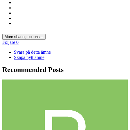
More sharing options...
Följare
0
Svara på detta ämne
Skapa nytt ämne
Recommended Posts