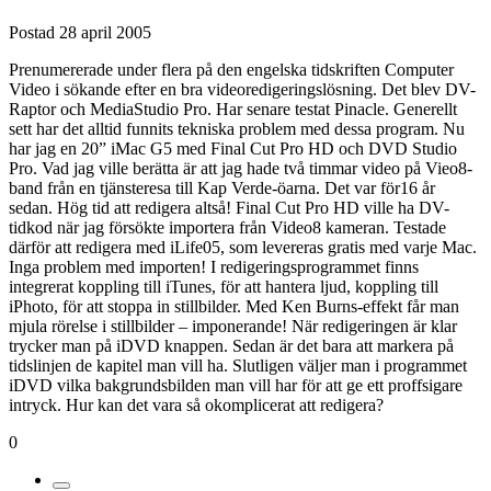
Postad
28 april 2005
Prenumererade under flera på den engelska tidskriften Computer
Video i sökande efter en bra videoredigeringslösning. Det blev DV-
Raptor och MediaStudio Pro. Har senare testat Pinacle. Generellt
sett har det alltid funnits tekniska problem med dessa program. Nu
har jag en 20” iMac G5 med Final Cut Pro HD och DVD Studio
Pro. Vad jag ville berätta är att jag hade två timmar video på Vieo8-
band från en tjänsteresa till Kap Verde-öarna. Det var för16 år
sedan. Hög tid att redigera altså! Final Cut Pro HD ville ha DV-
tidkod när jag försökte importera från Video8 kameran. Testade
därför att redigera med iLife05, som levereras gratis med varje Mac.
Inga problem med importen! I redigeringsprogrammet finns
integrerat koppling till iTunes, för att hantera ljud, koppling till
iPhoto, för att stoppa in stillbilder. Med Ken Burns-effekt får man
mjula rörelse i stillbilder – imponerande! När redigeringen är klar
trycker man på iDVD knappen. Sedan är det bara att markera på
tidslinjen de kapitel man vill ha. Slutligen väljer man i programmet
iDVD vilka bakgrundsbilden man vill har för att ge ett proffsigare
intryck. Hur kan det vara så okomplicerat att redigera?
0