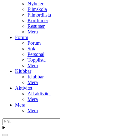
Nyheter
Filmskola
Filmordlista
Kortfilmer
Resurser
Mera
Forum
Forum
Sök
Personal
Topplista
Mera
Klubbar
Klubbar
Mera
Aktivitet
All aktivitet
Mera
Mera
Mera