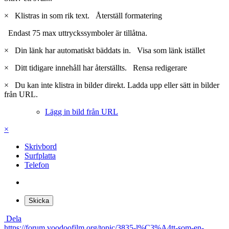
×
Klistras in som rik text.
Återställ formatering
Endast 75 max uttryckssymboler är tillåtna.
×
Din länk har automatiskt bäddats in.
Visa som länk istället
×
Ditt tidigare innehåll har återställts.
Rensa redigerare
×
Du kan inte klistra in bilder direkt. Ladda upp eller sätt in bilder
från URL.
Lägg in bild från URL
×
Skrivbord
Surfplatta
Telefon
Skicka
Dela
https://forum.voodoofilm.org/topic/3835-l%C3%A4tt-som-en-