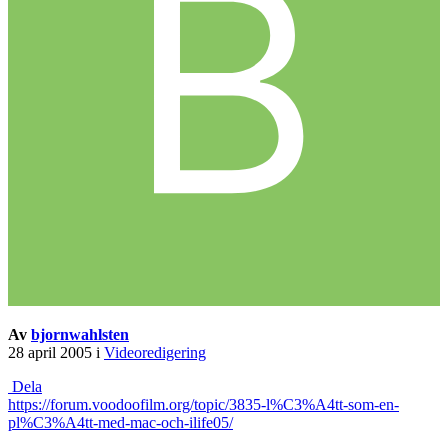
Av
bjornwahlsten
28 april 2005
i
Videoredigering
Dela
https://forum.voodoofilm.org/topic/3835-l%C3%A4tt-som-en-
pl%C3%A4tt-med-mac-och-ilife05/