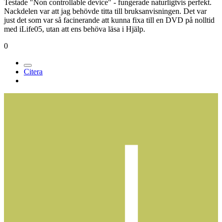
Testade "Non controllable device" - fungerade naturligtvis perfekt.
Nackdelen var att jag behövde titta till bruksanvisningen. Det var
just det som var så facinerande att kunna fixa till en DVD på nolltid
med iLife05, utan att ens behöva läsa i Hjälp.
0
Citera