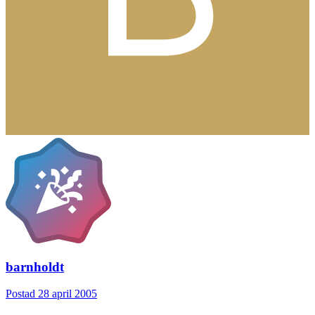
barnholdt
Postad
28 april 2005