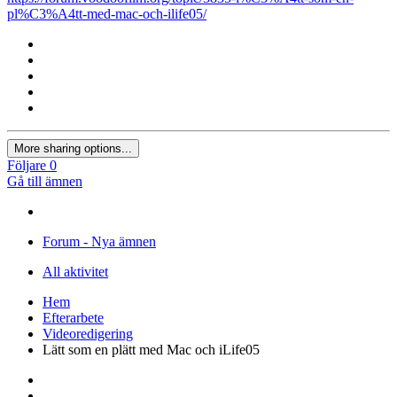
pl%C3%A4tt-med-mac-och-ilife05/
More sharing options...
Följare
0
Gå till ämnen
Forum - Nya ämnen
All aktivitet
Hem
Efterarbete
Videoredigering
Lätt som en plätt med Mac och iLife05