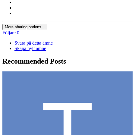
More sharing options...
Följare
0
Svara på detta ämne
Skapa nytt ämne
Recommended Posts