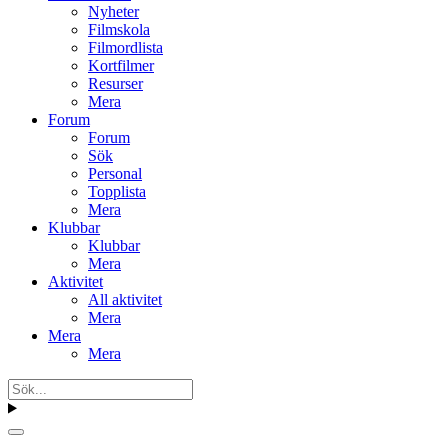
Nyheter
Filmskola
Filmordlista
Kortfilmer
Resurser
Mera
Forum
Forum
Sök
Personal
Topplista
Mera
Klubbar
Klubbar
Mera
Aktivitet
All aktivitet
Mera
Mera
Mera