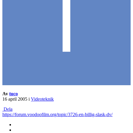
Av
tuco
16 april 2005
i
Videoteknik
Dela
https://forum.voodoofilm.org/topic/3726-en-billig-slask-dv/