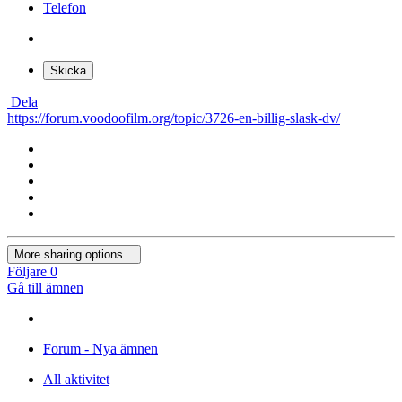
Telefon
Skicka
Dela
https://forum.voodoofilm.org/topic/3726-en-billig-slask-dv/
More sharing options...
Följare
0
Gå till ämnen
Forum - Nya ämnen
All aktivitet