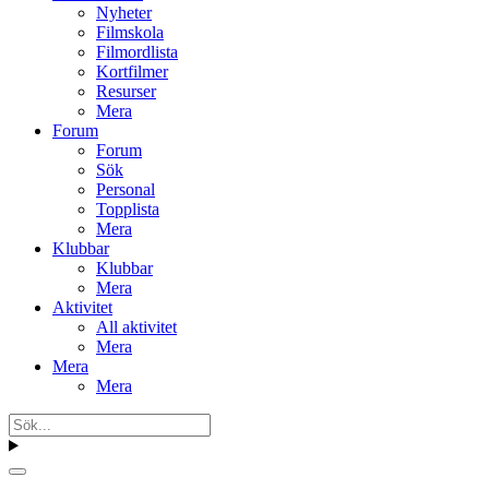
Nyheter
Filmskola
Filmordlista
Kortfilmer
Resurser
Mera
Forum
Forum
Sök
Personal
Topplista
Mera
Klubbar
Klubbar
Mera
Aktivitet
All aktivitet
Mera
Mera
Mera