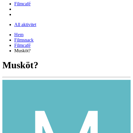
Filmcafé
All aktivitet
Hem
Filmsnack
Filmcafé
Musköt?
Musköt?