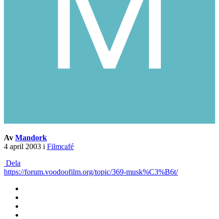
Av
Mandork
4 april 2003
i
Filmcafé
Dela
https://forum.voodoofilm.org/topic/369-musk%C3%B6t/