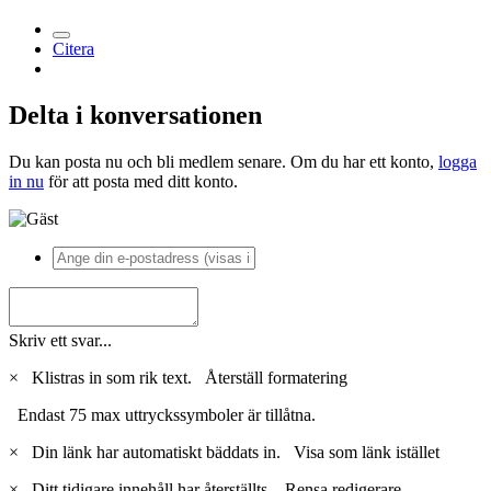
Citera
Delta i konversationen
Du kan posta nu och bli medlem senare. Om du har ett konto,
logga
in nu
för att posta med ditt konto.
Skriv ett svar...
×
Klistras in som rik text.
Återställ formatering
Endast 75 max uttryckssymboler är tillåtna.
×
Din länk har automatiskt bäddats in.
Visa som länk istället
×
Ditt tidigare innehåll har återställts.
Rensa redigerare