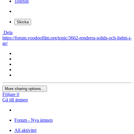
Telefon
Skicka
Dela
https://forum.voodoofilm.org/topic/3662-rendrera-solids-och-lights-i-
ae/
More sharing options...
Följare
0
Gå till ämnen
Forum - Nya ämnen
All aktivitet