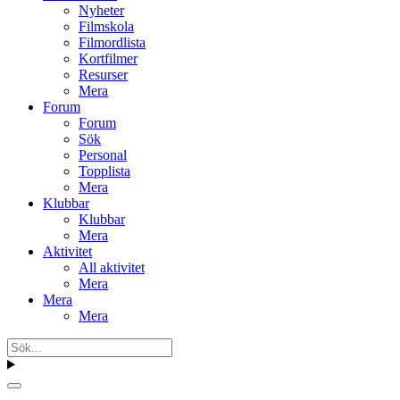
Nyheter
Filmskola
Filmordlista
Kortfilmer
Resurser
Mera
Forum
Forum
Sök
Personal
Topplista
Mera
Klubbar
Klubbar
Mera
Aktivitet
All aktivitet
Mera
Mera
Mera