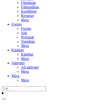
Filmskola
Filmordlista
Kortfilmer
Resurser
Mera
Forum
Forum
Sök
Personal
Topplista
Mera
Klubbar
Klubbar
Mera
Aktivitet
All aktivitet
Mera
Mera
Mera