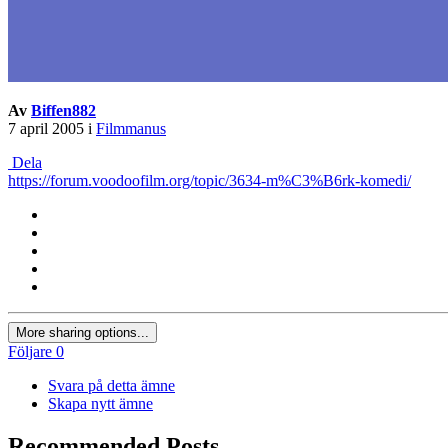
Av
Biffen882
7 april 2005
i
Filmmanus
Dela
https://forum.voodoofilm.org/topic/3634-m%C3%B6rk-komedi/
More sharing options...
Följare
0
Svara på detta ämne
Skapa nytt ämne
Recommended Posts