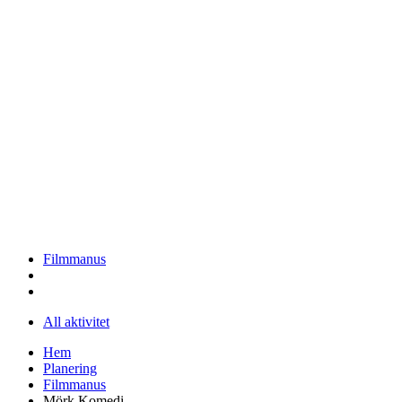
Filmmanus
All aktivitet
Hem
Planering
Filmmanus
Mörk Komedi