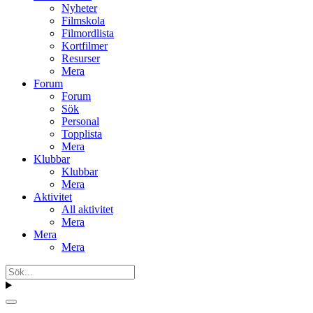
Nyheter
Filmskola
Filmordlista
Kortfilmer
Resurser
Mera
Forum
Forum
Sök
Personal
Topplista
Mera
Klubbar
Klubbar
Mera
Aktivitet
All aktivitet
Mera
Mera
Mera