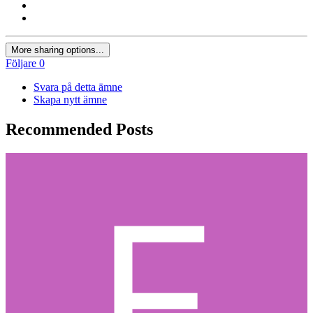
More sharing options...
Följare
0
Svara på detta ämne
Skapa nytt ämne
Recommended Posts