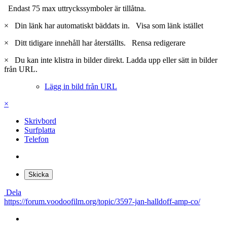
Endast 75 max uttryckssymboler är tillåtna.
×
Din länk har automatiskt bäddats in.
Visa som länk istället
×
Ditt tidigare innehåll har återställts.
Rensa redigerare
×
Du kan inte klistra in bilder direkt. Ladda upp eller sätt in bilder
från URL.
Lägg in bild från URL
×
Skrivbord
Surfplatta
Telefon
Skicka
Dela
https://forum.voodoofilm.org/topic/3597-jan-halldoff-amp-co/