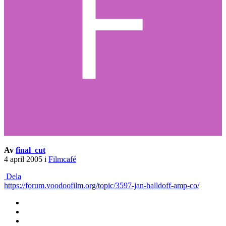
Av
final_cut
4 april 2005
i
Filmcafé
Dela
https://forum.voodoofilm.org/topic/3597-jan-halldoff-amp-co/