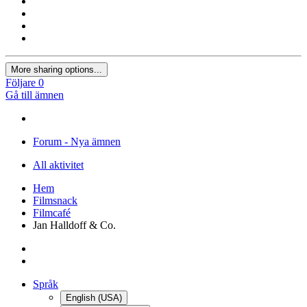
More sharing options...
Följare
0
Gå till ämnen
Forum - Nya ämnen
All aktivitet
Hem
Filmsnack
Filmcafé
Jan Halldoff & Co.
Språk
English (USA)