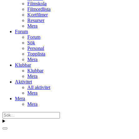
Filmskola
Filmordlista
Kortfilmer
Resurser
Mera
Forum
Forum
Sök
Personal
Topplista
Mera
Klubbar
Klubbar
Mera
Aktivitet
All aktivitet
Mera
Mera
Mera