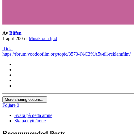
Av
Biffen
1 april 2005
i
Musik och ljud
Dela
https://forum.voodoofilm.org/topic/3570-l%C3%A5t-till-reklamfilm/
More sharing options...
Följare
0
Svara på detta ämne
Skapa nytt ämne
Recommended Posts