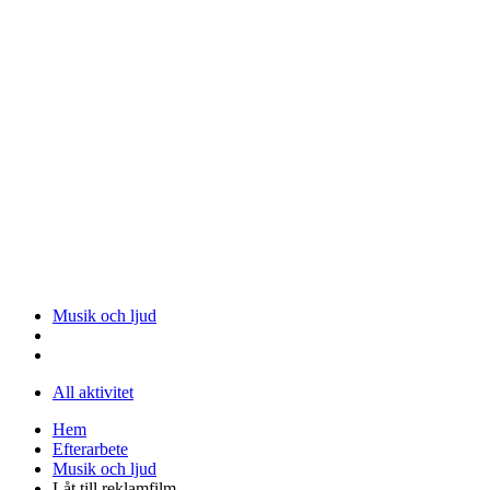
Musik och ljud
All aktivitet
Hem
Efterarbete
Musik och ljud
Låt till reklamfilm