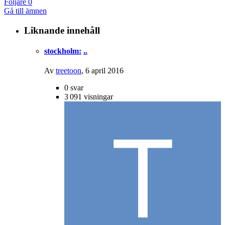
Följare
0
Gå till ämnen
Liknande innehåll
stockholm:
..
Av
treetoon
,
6 april 2016
0
svar
3 091
visningar