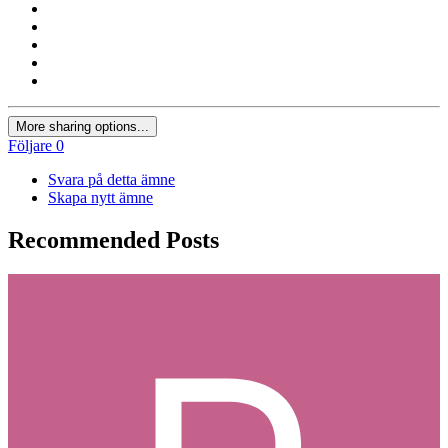
More sharing options...
Följare
0
Svara på detta ämne
Skapa nytt ämne
Recommended Posts