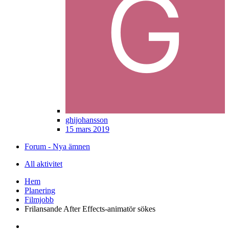
ghijohansson
15 mars 2019
Forum - Nya ämnen
All aktivitet
Hem
Planering
Filmjobb
Frilansande After Effects-animatör sökes