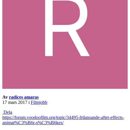
Av
radices amaras
17 mars 2017
i
Filmjobb
Dela
https://forum.voodoofilm.org/topic/34495-frilansande-after-effects-
animat%C3%B6r-s%C3%B6kes/