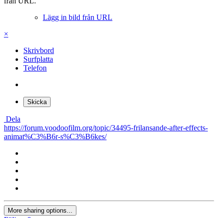
från URL.
Lägg in bild från URL
×
Skrivbord
Surfplatta
Telefon
Skicka
Dela
https://forum.voodoofilm.org/topic/34495-frilansande-after-effects-
animat%C3%B6r-s%C3%B6kes/
More sharing options...