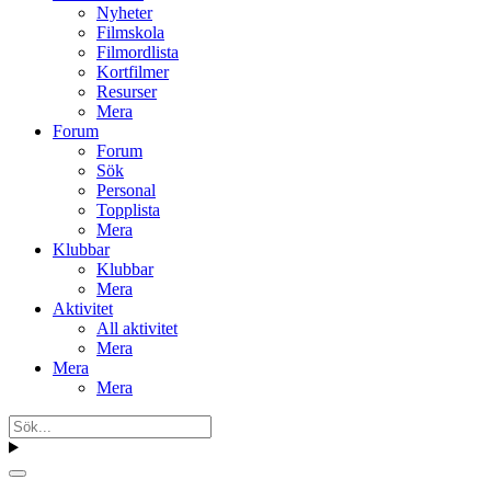
Nyheter
Filmskola
Filmordlista
Kortfilmer
Resurser
Mera
Forum
Forum
Sök
Personal
Topplista
Mera
Klubbar
Klubbar
Mera
Aktivitet
All aktivitet
Mera
Mera
Mera