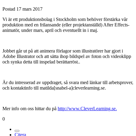
Postad
17 mars 2017
Vi är ett produktionsbolag i Stockholm som behöver förstärka vår
produktion med en frilansande (eller projektanställd) After Effects-
animatör, under mars, april och eventuellt in i maj.
Jobbet går ut på att animera förlagor som illustratörer har gjort i
Adobe Illustrator och att sätta ihop bildspel av foton och videoklipp
och synka detta till inspelad berättarröst..
Är du intresserad av uppdraget, så svara med länkar till arbetsprover,
och kontaktinfo till matilda[snabel-a]cleverlearning.se.
Mer info om oss hittar du på
http://www.CleverLearning.se.
0
Citera