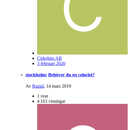
Cirkelnio AB
3 februari 2020
stockholm:
Behöver du en colorist?
Av
Razial
,
14 mars 2019
1
svar
4 163
visningar