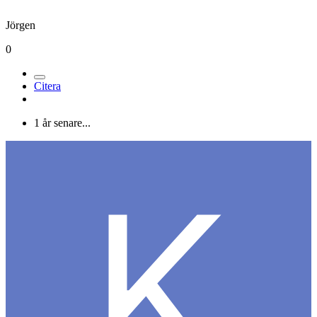
Jörgen
0
Citera
1 år senare...