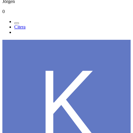
Jörgen
0
Citera