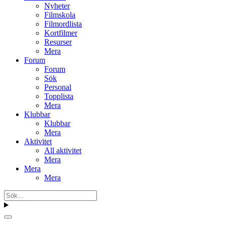
Nyheter
Filmskola
Filmordlista
Kortfilmer
Resurser
Mera
Forum
Forum
Sök
Personal
Topplista
Mera
Klubbar
Klubbar
Mera
Aktivitet
All aktivitet
Mera
Mera
Mera