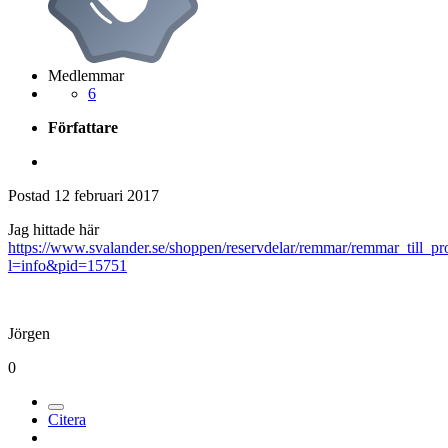
Medlemmar
6
Författare
Postad
12 februari 2017
Jag hittade här
https://www.svalander.se/shoppen/reservdelar/remmar/remmar_till_pro
l=info&pid=15751
Jörgen
0
Citera