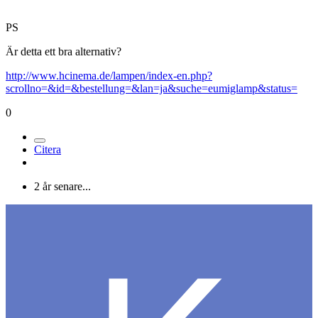
PS
Är detta ett bra alternativ?
http://www.hcinema.de/lampen/index-en.php?
scrollno=&id=&bestellung=&lan=ja&suche=eumiglamp&status=
0
Citera
2 år senare...