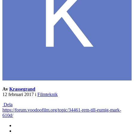
Av
Krassegrand
12 februari 2017
i
Filmteknik
Dela
https://forum.voodoofilm.org/topic/34461-rem-till-eumig-mark-
610d/