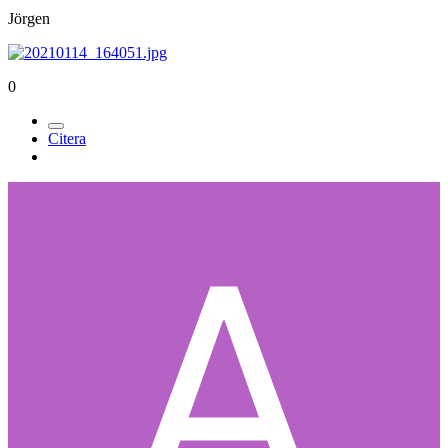
Jörgen
0
Citera