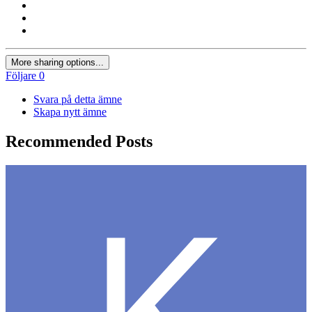
More sharing options...
Följare
0
Svara på detta ämne
Skapa nytt ämne
Recommended Posts