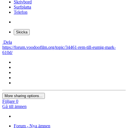
×
Du kan inte klistra in bilder direkt. Ladda upp eller sätt in bilder
från URL.
Lägg in bild från URL
×
Skrivbord
Surfplatta
Telefon
Skicka
Dela
https://forum.voodoofilm.org/topic/34461-rem-till-eumig-mark-
610d/