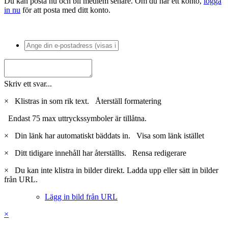
Du kan posta nu och bli medlem senare. Om du har ett konto,
logga
in nu
för att posta med ditt konto.
Skriv ett svar...
×
Klistras in som rik text.
Återställ formatering
Endast 75 max uttryckssymboler är tillåtna.
×
Din länk har automatiskt bäddats in.
Visa som länk istället
×
Ditt tidigare innehåll har återställts.
Rensa redigerare