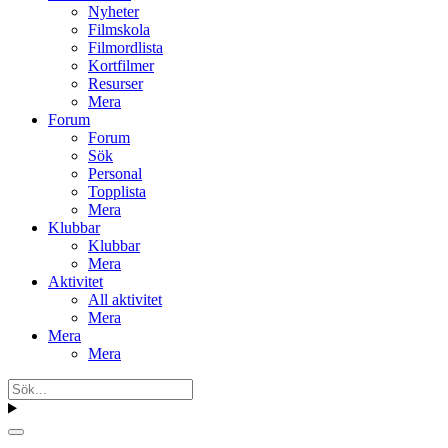
Nyheter
Filmskola
Filmordlista
Kortfilmer
Resurser
Mera
Forum
Forum
Sök
Personal
Topplista
Mera
Klubbar
Klubbar
Mera
Aktivitet
All aktivitet
Mera
Mera
Mera