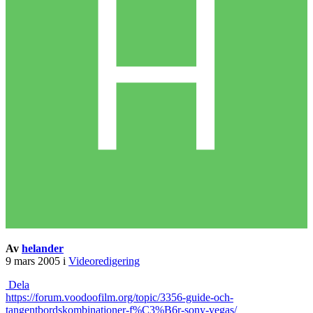
Av
helander
9 mars 2005
i
Videoredigering
Dela
https://forum.voodoofilm.org/topic/3356-guide-och-
tangentbordskombinationer-f%C3%B6r-sony-vegas/