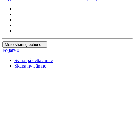
More sharing options...
Följare
0
Svara på detta ämne
Skapa nytt ämne