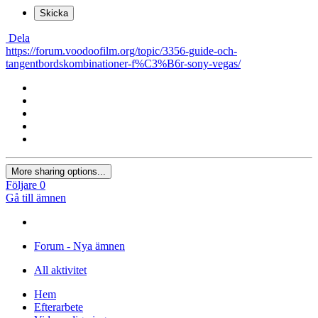
Skicka
Dela
https://forum.voodoofilm.org/topic/3356-guide-och-
tangentbordskombinationer-f%C3%B6r-sony-vegas/
More sharing options...
Följare
0
Gå till ämnen
Forum - Nya ämnen
All aktivitet
Hem
Efterarbete