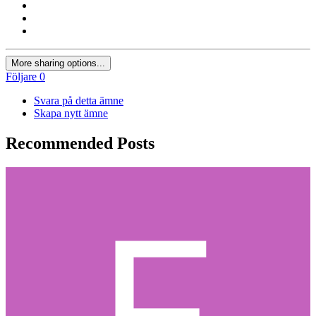
More sharing options...
Följare
0
Svara på detta ämne
Skapa nytt ämne
Recommended Posts