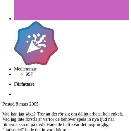
final_cut
Postad
8 mars 2005
final_cut