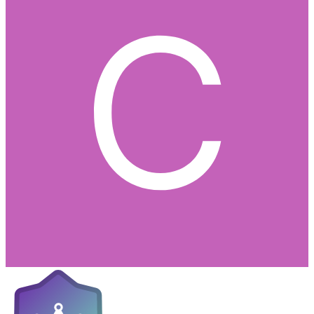
Postad
7 mars 2005
Det kan inte ha med 2.0/5.1 inställningar att göra...
0
Citera