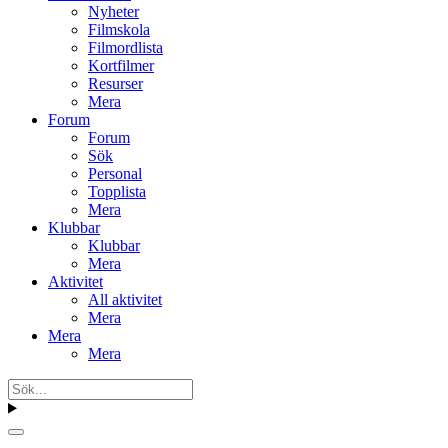
Nyheter
Filmskola
Filmordlista
Kortfilmer
Resurser
Mera
Forum
Forum
Sök
Personal
Topplista
Mera
Klubbar
Klubbar
Mera
Aktivitet
All aktivitet
Mera
Mera
Mera