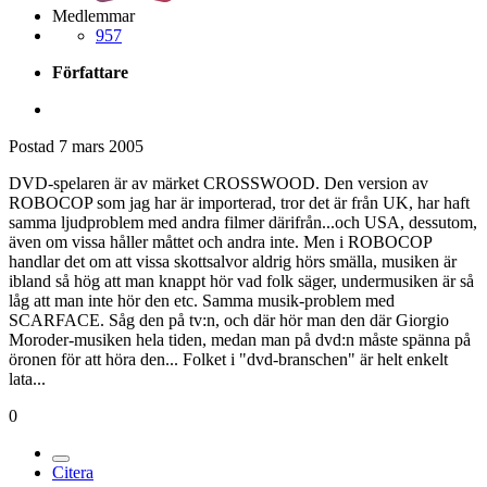
Medlemmar
957
Författare
Postad
7 mars 2005
DVD-spelaren är av märket CROSSWOOD. Den version av
ROBOCOP som jag har är importerad, tror det är från UK, har haft
samma ljudproblem med andra filmer därifrån...och USA, dessutom,
även om vissa håller måttet och andra inte. Men i ROBOCOP
handlar det om att vissa skottsalvor aldrig hörs smälla, musiken är
ibland så hög att man knappt hör vad folk säger, undermusiken är så
låg att man inte hör den etc. Samma musik-problem med
SCARFACE. Såg den på tv:n, och där hör man den där Giorgio
Moroder-musiken hela tiden, medan man på dvd:n måste spänna på
öronen för att höra den... Folket i "dvd-branschen" är helt enkelt
lata...
0
Citera