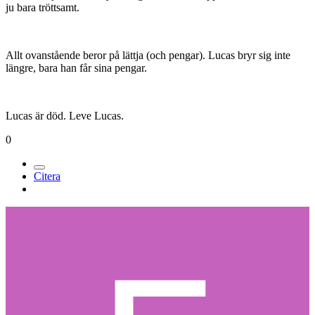
Tycker det är några tillfällen jag undrar hur dom som gjort vissa
mixar ser ut i huvet egentligen, bara Star Wars New Hope fick mig
att sätta kaffet i halsen! Här har vi en av dom största filmerna genom
tiderna, fansen har väntat i flera år på en officiell utgåva, & när
fanskapet väl kommer...så låter den nåt rent extremt skit & är WAY
sämre än ful-exen jag fick från asien![/citat]
Jag trodde vare sig mina ögon eller öron. Däremot tror (hoppas) jag
att de helt enkelt har pressat fel (ofärdiga) version i Europa och
låtsats som det regnar.
DVD releasen av A New Hope är den första versionen någonsin av
filmen, där kompositionerna är SÄMRE gjorda än i
originaluppförandet på duk -78. Det KAN inte vara meningen.
Ljudet är under all kritik. Jag har nog aldrig hört sämre ljudmix (Och
restaureringen av viss dialog...) Detta kan inte heller vara meningen.
Det var ju inte SÅ länge sedan de restaurerade filmerna. Den