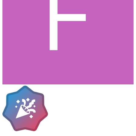
ljudmixen till A New Hope de hade då, var bra mycket bättre än den
de använder till DVD:n (Även om den inte var perfekt)
Sedan att ljussablana byter färg i vartannat klipp i alla tre filmerna, är
ju bara tröttsamt.
Allt ovanstående beror på lättja (och pengar). Lucas bryr sig inte
längre, bara han får sina pengar.
Lucas är död. Leve Lucas.
0
Citera