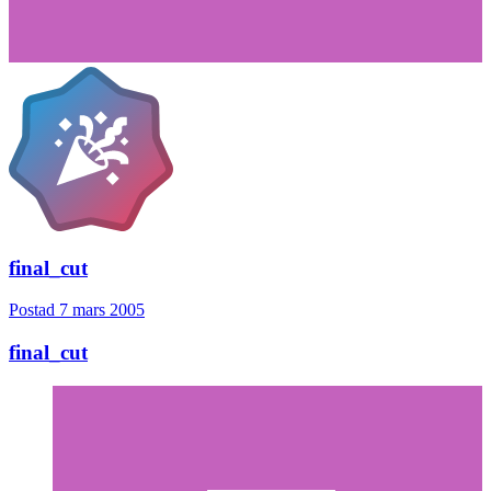
final_cut
Postad
7 mars 2005
final_cut