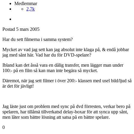
Medlemmar
2,7k
Postad
5 mars 2005
Har du sett filmerna i samma system?
Mycket av vad jag sett kan jag absolut inte klaga på, & endå jobbar
jag med sånt här. Vad har du för DVD-spelare?
Ibland kan det åsså vara en dålig transfer, men lägger man under
100:- på en film så kan man inte begära så mycket.
Däremot, när jag sett filmer i över 200:- klassen med usel bild/ljud så
är det för jävligt!
Jag läste just om problem med sync på dvd förresten, verkar bero på
spelaren, har tillåmä tillverkatsd delay-boxar för att synca upp sånt,
men låter som bättre lösning att satsa på en bättre spelare.
0