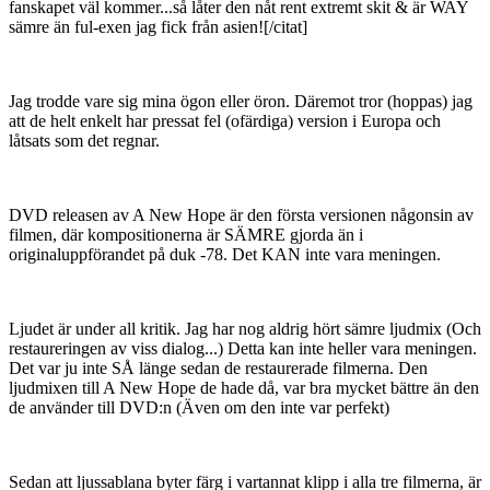
Medlemmar
71
Postad
8 mars 2005
[citat=Christian van Caine]