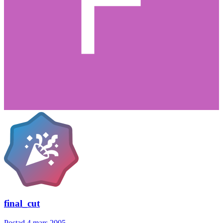
final_cut
Postad
4 mars 2005