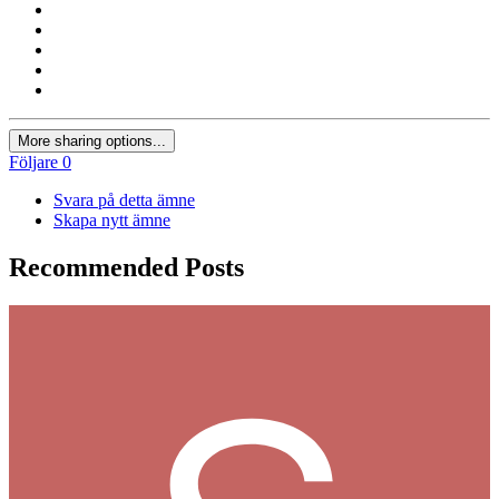
More sharing options...
Följare
0
Svara på detta ämne
Skapa nytt ämne
Recommended Posts