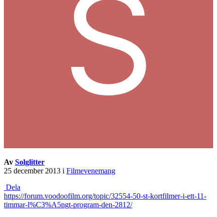
Av
Solglitter
25 december 2013
i
Filmevenemang
Dela
https://forum.voodoofilm.org/topic/32554-50-st-kortfilmer-i-ett-11-
timmar-l%C3%A5ngt-program-den-2812/