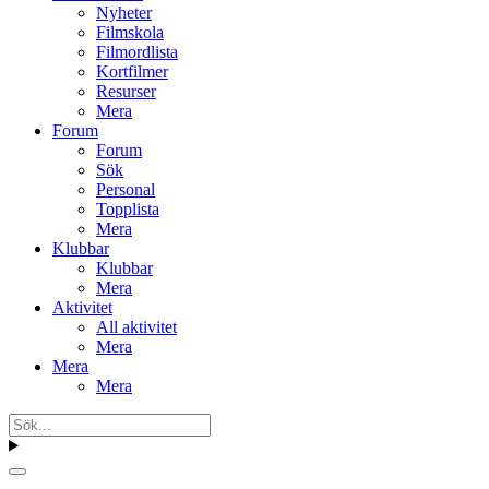
Nyheter
Filmskola
Filmordlista
Kortfilmer
Resurser
Mera
Forum
Forum
Sök
Personal
Topplista
Mera
Klubbar
Klubbar
Mera
Aktivitet
All aktivitet
Mera
Mera
Mera