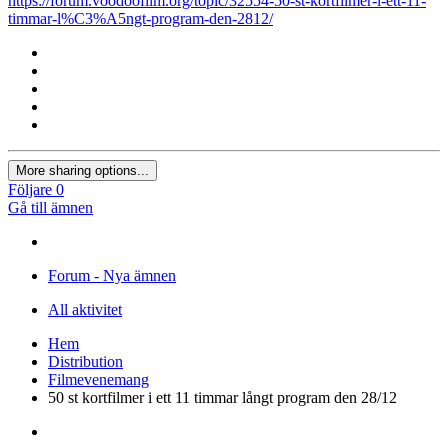
https://forum.voodoofilm.org/topic/32554-50-st-kortfilmer-i-ett-11-
timmar-l%C3%A5ngt-program-den-2812/
More sharing options...
Följare
0
Gå till ämnen
Forum - Nya ämnen
All aktivitet
Hem
Distribution
Filmevenemang
50 st kortfilmer i ett 11 timmar långt program den 28/12