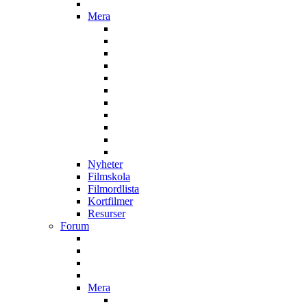
Mera
Nyheter
Filmskola
Filmordlista
Kortfilmer
Resurser
Forum
Mera