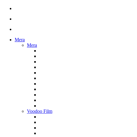
Mera
Mera
Voodoo Film