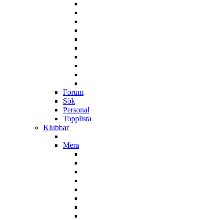
Forum
Sök
Personal
Topplista
Klubbar
Mera