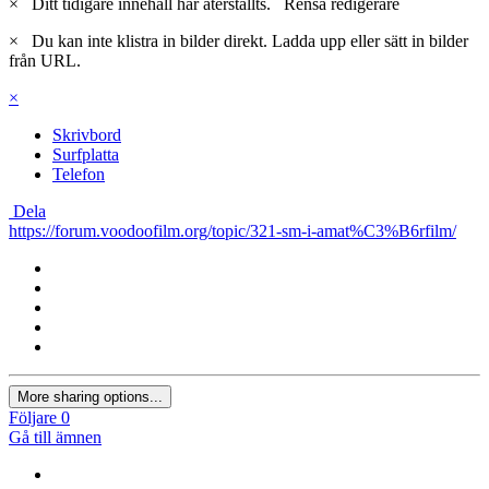
×
Ditt tidigare innehåll har återställts.
Rensa redigerare
×
Du kan inte klistra in bilder direkt. Ladda upp eller sätt in bilder
från URL.
×
Skrivbord
Surfplatta
Telefon
Dela
https://forum.voodoofilm.org/topic/321-sm-i-amat%C3%B6rfilm/
More sharing options...
Följare
0
Gå till ämnen