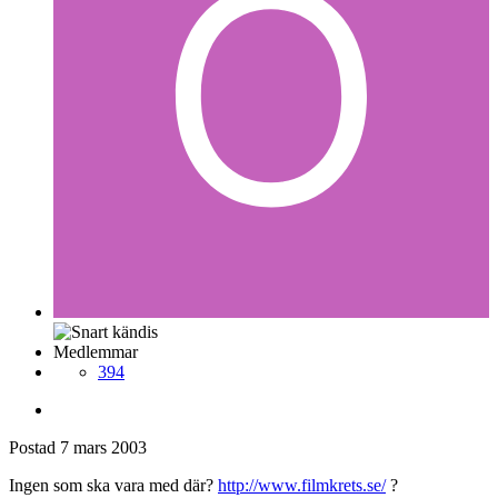
Medlemmar
394
Postad
7 mars 2003
Ingen som ska vara med där?
http://www.filmkrets.se/
?