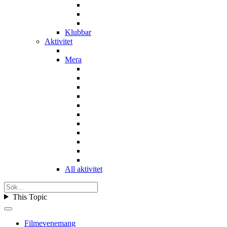
Klubbar
Aktivitet
Mera
All aktivitet
This Topic
Filmevenemang