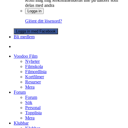
Kom ihåg mig
Rekommenderas inte på datorer som
delas med andra
Logga in
Glömt ditt lösenord?
Logga in med Facebook
Bli medlem
Voodoo Film
Nyheter
Filmskola
Filmordlista
Kortfilmer
Resurser
Mera
Forum
Forum
Sök
Personal
Topplista
Mera
Klubbar