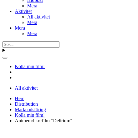
Klubbar
Mera
Aktivitet
All aktivitet
Mera
Mera
Mera
Kolla min film!
All aktivitet
Hem
Distribution
Marknadsföring
Kolla min film!
Animerad korfilm "Delirium"