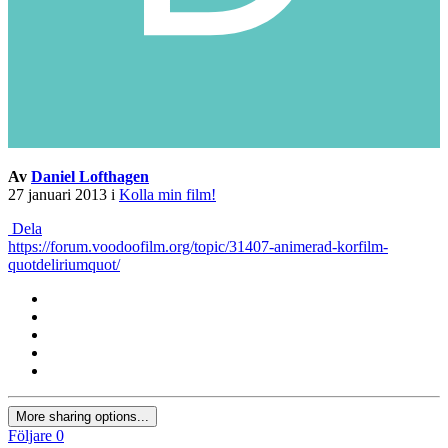
Av
Daniel Lofthagen
27 januari 2013
i
Kolla min film!
Dela
https://forum.voodoofilm.org/topic/31407-animerad-korfilm-
quotdeliriumquot/
More sharing options...
Följare
0