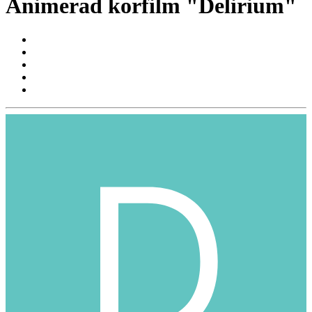
Animerad korfilm "Delirium"