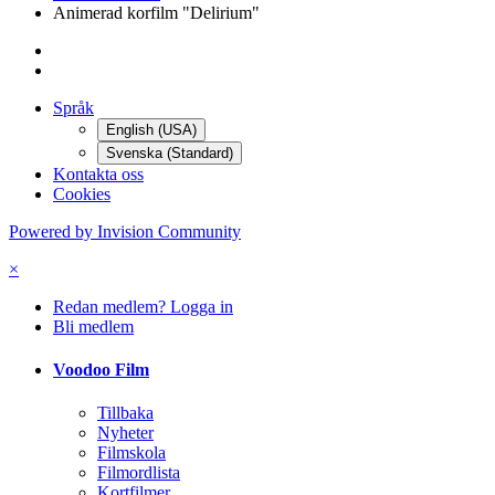
Animerad korfilm "Delirium"
Språk
English (USA)
Svenska (Standard)
Kontakta oss
Cookies
Powered by Invision Community
×
Redan medlem? Logga in
Bli medlem
Voodoo Film
Tillbaka
Nyheter
Filmskola
Filmordlista
Kortfilmer