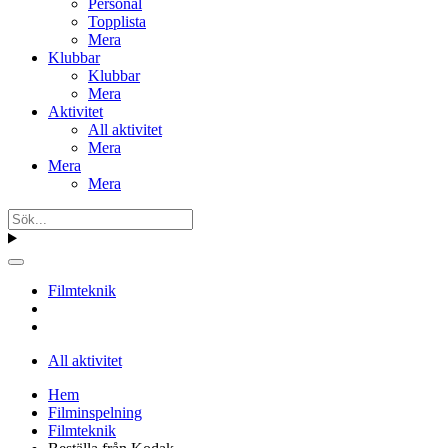
Personal
Topplista
Mera
Klubbar
Klubbar
Mera
Aktivitet
All aktivitet
Mera
Mera
Mera
Filmteknik
All aktivitet
Hem
Filminspelning
Filmteknik