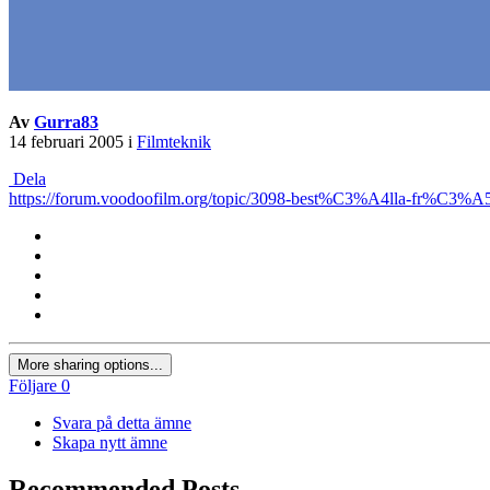
Av
Gurra83
14 februari 2005
i
Filmteknik
Dela
https://forum.voodoofilm.org/topic/3098-best%C3%A4lla-fr%C3%A
More sharing options...
Följare
0
Svara på detta ämne
Skapa nytt ämne
Recommended Posts