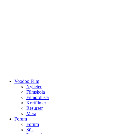
Voodoo Film
Nyheter
Filmskola
Filmordlista
Kortfilmer
Resurser
Mera
Forum
Forum
Sök