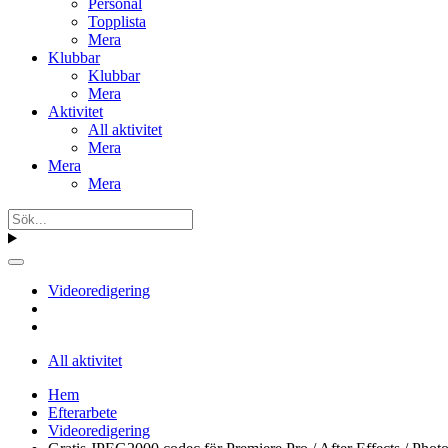
Personal
Topplista
Mera
Klubbar
Klubbar
Mera
Aktivitet
All aktivitet
Mera
Mera
Mera
Videoredigering
All aktivitet
Hem
Efterarbete
Videoredigering