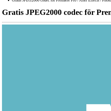
Gratis JPEG2000 codec för Premiere Pro / After Effects / Phot
Gratis JPEG2000 codec för Premi