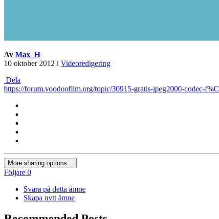
Av
Max_H
10 oktober 2012
i
Videoredigering
Dela
https://forum.voodoofilm.org/topic/30915-gratis-jpeg2000-codec-f%C
More sharing options...
Följare
0
Svara på detta ämne
Skapa nytt ämne
Recommended Posts