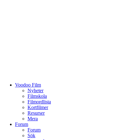
Voodoo Film
Nyheter
Filmskola
Filmordlista
Kortfilmer
Resurser
Mera
Forum
Forum
Sök