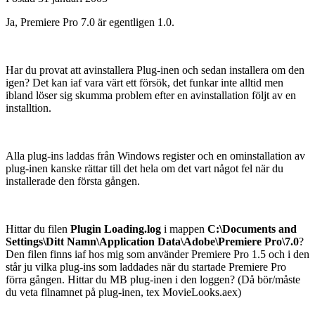
Ja, Premiere Pro 7.0 är egentligen 1.0.
Har du provat att avinstallera Plug-inen och sedan installera om den
igen? Det kan iaf vara värt ett försök, det funkar inte alltid men
ibland löser sig skumma problem efter en avinstallation följt av en
installtion.
Alla plug-ins laddas från Windows register och en ominstallation av
plug-inen kanske rättar till det hela om det vart något fel när du
installerade den första gången.
Hittar du filen
Plugin Loading.log
i mappen
C:\Documents and
Settings\Ditt Namn\Application Data\Adobe\Premiere Pro\7.0
?
Den filen finns iaf hos mig som använder Premiere Pro 1.5 och i den
står ju vilka plug-ins som laddades när du startade Premiere Pro
förra gången. Hittar du MB plug-inen i den loggen? (Då bör/måste
du veta filnamnet på plug-inen, tex MovieLooks.aex)