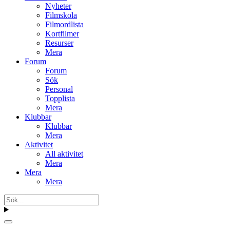
Nyheter
Filmskola
Filmordlista
Kortfilmer
Resurser
Mera
Forum
Forum
Sök
Personal
Topplista
Mera
Klubbar
Klubbar
Mera
Aktivitet
All aktivitet
Mera
Mera
Mera