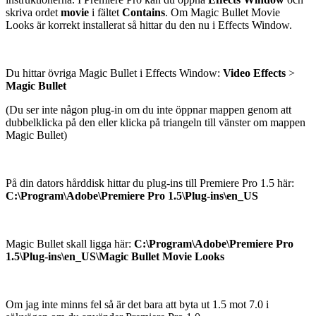
skriva ordet
movie
i fältet
Contains
. Om Magic Bullet Movie
Looks är korrekt installerat så hittar du den nu i Effects Window.
Du hittar övriga Magic Bullet i Effects Window:
Video Effects
>
Magic Bullet
(Du ser inte någon plug-in om du inte öppnar mappen genom att
dubbelklicka på den eller klicka på triangeln till vänster om mappen
Magic Bullet)
På din dators hårddisk hittar du plug-ins till Premiere Pro 1.5 här:
C:\Program\Adobe\Premiere Pro 1.5\Plug-ins\en_US
Magic Bullet skall ligga här:
C:\Program\Adobe\Premiere Pro
1.5\Plug-ins\en_US\Magic Bullet Movie Looks
Om jag inte minns fel så är det bara att byta ut 1.5 mot 7.0 i