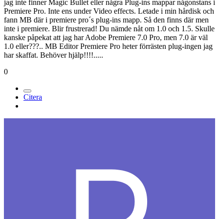
jag inte finner Magic Bullet eller några Plug-ins mappar någonstans i
Premiere Pro. Inte ens under Video effects. Letade i min hårdisk och
fann MB där i premiere pro´s plug-ins mapp. Så den finns där men
inte i premiere. Blir frustrerad! Du nämde nåt om 1.0 och 1.5. Skulle
kanske påpekat att jag har Adobe Premiere 7.0 Pro, men 7.0 är väl
1.0 eller???.. MB Editor Premiere Pro heter förrästen plug-ingen jag
har skaffat. Behöver hjälp!!!!.....
0
Citera