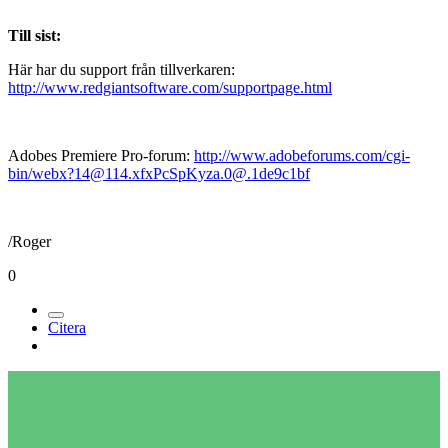
Till sist:
Här har du support från tillverkaren:
http://www.redgiantsoftware.com/supportpage.html
Adobes Premiere Pro-forum:
http://www.adobeforums.com/cgi-
bin/webx?14@114.xfxPcSpKyza.0@.1de9c1bf
/Roger
0
Citera