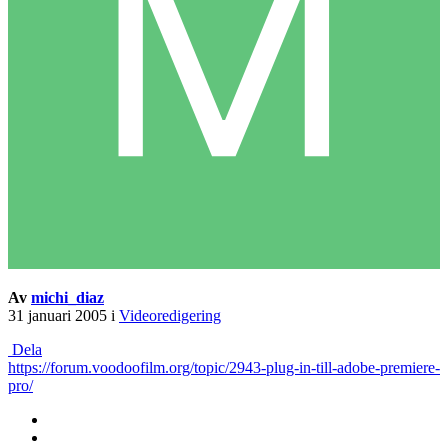
Av
michi_diaz
31 januari 2005
i
Videoredigering
Dela
https://forum.voodoofilm.org/topic/2943-plug-in-till-adobe-premiere-
pro/