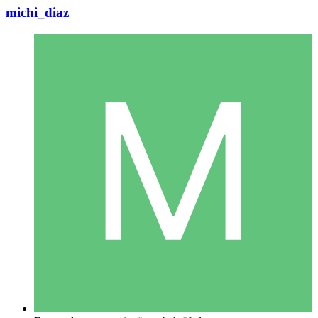
michi_diaz