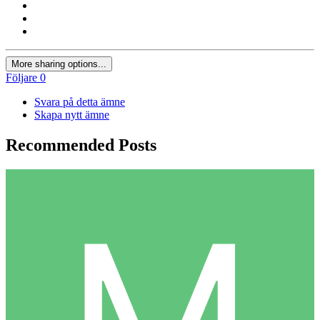
More sharing options...
Följare
0
Svara på detta ämne
Skapa nytt ämne
Recommended Posts