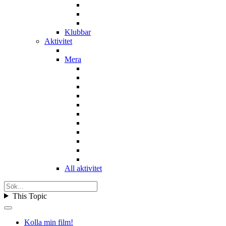
Klubbar
Aktivitet
Mera
All aktivitet
This Topic
Kolla min film!