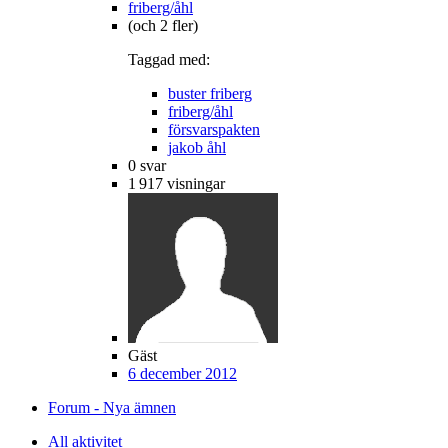
friberg/åhl
(och 2 fler)
Taggad med:
buster friberg
friberg/åhl
försvarspakten
jakob åhl
0
svar
1 917
visningar
Gäst
6 december 2012
Forum - Nya ämnen
All aktivitet