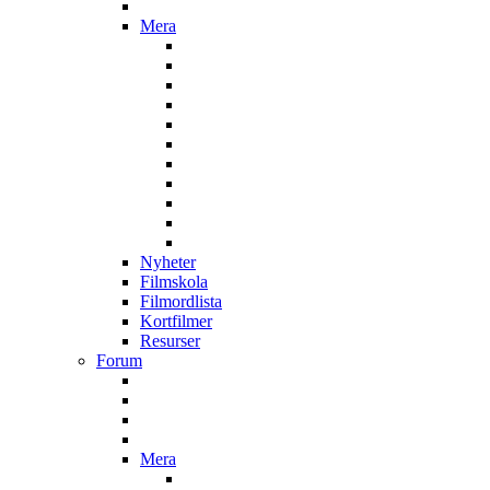
Mera
Nyheter
Filmskola
Filmordlista
Kortfilmer
Resurser
Forum
Mera