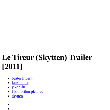
Le Tireur (Skytten) Trailer
[2011]
buster friberg
faux trailer
jakob åh
l bad-action pictures
skytten