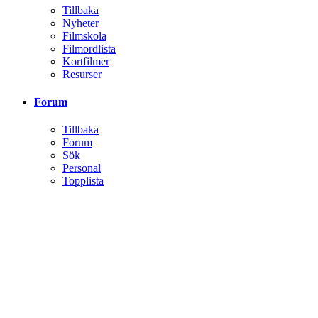
Tillbaka
Nyheter
Filmskola
Filmordlista
Kortfilmer
Resurser
Forum
Tillbaka
Forum
Sök
Personal
Topplista
Klubbar
Tillbaka
Klubbar
Aktivitet
Tillbaka
All aktivitet