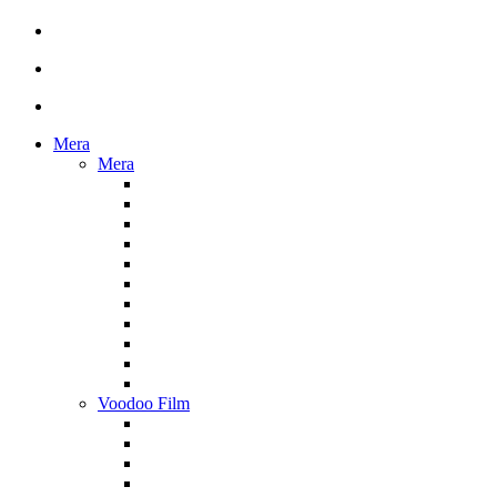
Mera
Mera
Voodoo Film