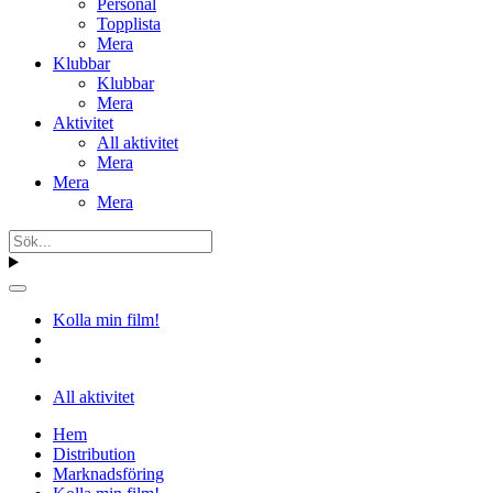
Personal
Topplista
Mera
Klubbar
Klubbar
Mera
Aktivitet
All aktivitet
Mera
Mera
Mera
Kolla min film!
All aktivitet
Hem
Distribution
Marknadsföring