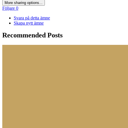
More sharing options...
Följare
0
Svara på detta ämne
Skapa nytt ämne
Recommended Posts