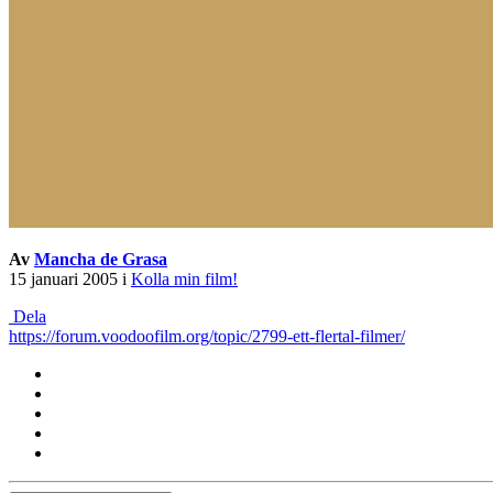
Av
Mancha de Grasa
15 januari 2005
i
Kolla min film!
Dela
https://forum.voodoofilm.org/topic/2799-ett-flertal-filmer/