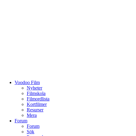
Voodoo Film
Nyheter
Filmskola
Filmordlista
Kortfilmer
Resurser
Mera
Forum
Forum
Sök