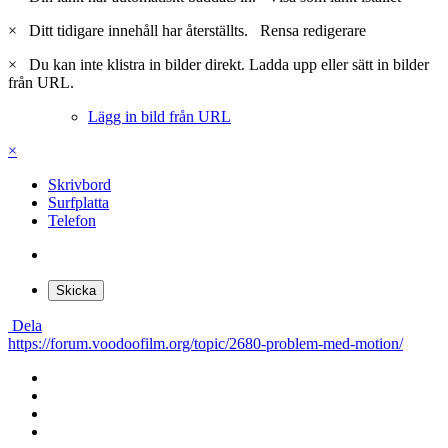
×
Ditt tidigare innehåll har återställts.
Rensa redigerare
×
Du kan inte klistra in bilder direkt. Ladda upp eller sätt in bilder
från URL.
Lägg in bild från URL
×
Skrivbord
Surfplatta
Telefon
Skicka
Dela
https://forum.voodoofilm.org/topic/2680-problem-med-motion/