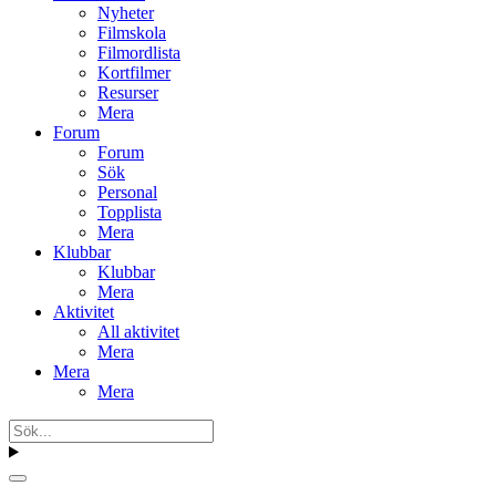
Nyheter
Filmskola
Filmordlista
Kortfilmer
Resurser
Mera
Forum
Forum
Sök
Personal
Topplista
Mera
Klubbar
Klubbar
Mera
Aktivitet
All aktivitet
Mera
Mera
Mera