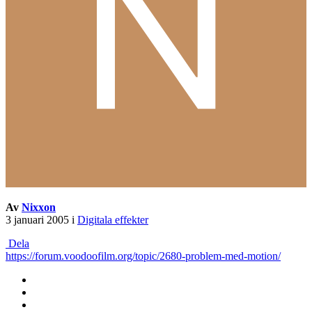
Av
Nixxon
3 januari 2005
i
Digitala effekter
Dela
https://forum.voodoofilm.org/topic/2680-problem-med-motion/