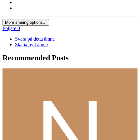
More sharing options...
Följare
0
Svara på detta ämne
Skapa nytt ämne
Recommended Posts