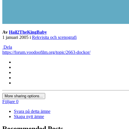
Av
Hail2TheKingBaby
1 januari 2005
i
Rekvisita och scenografi
Dela
https://forum.voodoofilm.org/topic/2663-dockor/
More sharing options...
Följare
0
Svara på detta ämne
Skapa nytt ämne
Recommended Posts