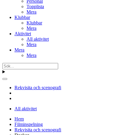
Personal
Topplista
Mera
Klubbar
Klubbar
Mera
Aktivitet
All aktivitet
Mera
Mera
Mera
Rekvisita och scenografi
All aktivitet
Hem
Filminspelning
Rekvisita och scenografi