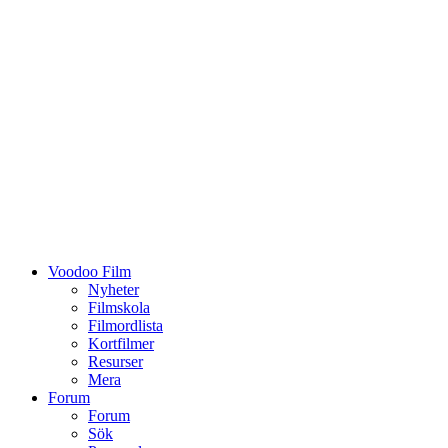
Voodoo Film
Nyheter
Filmskola
Filmordlista
Kortfilmer
Resurser
Mera
Forum
Forum
Sök