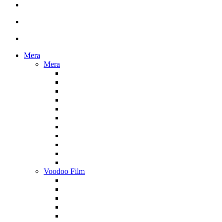
Mera
Mera
Voodoo Film