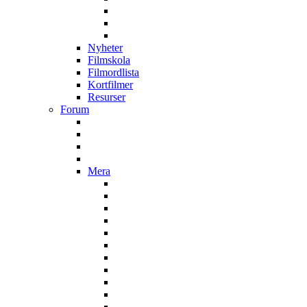
Nyheter
Filmskola
Filmordlista
Kortfilmer
Resurser
Forum
Mera