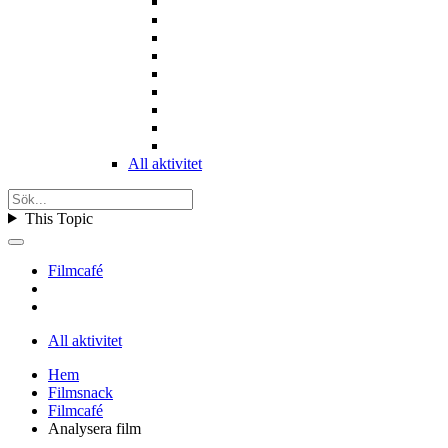
All aktivitet
This Topic
Filmcafé
All aktivitet
Hem
Filmsnack
Filmcafé
Analysera film