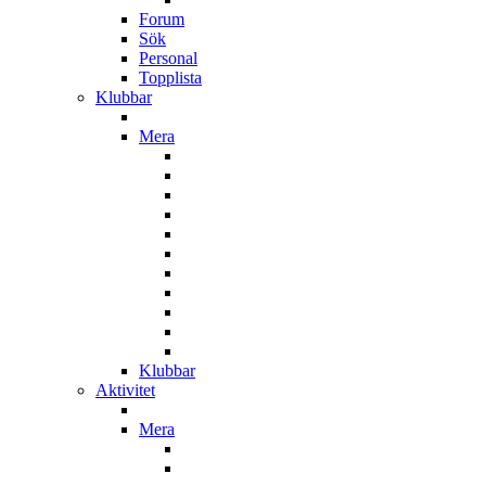
Forum
Sök
Personal
Topplista
Klubbar
Mera
Klubbar
Aktivitet
Mera