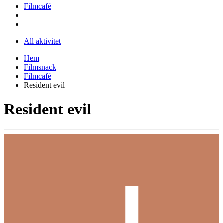
Filmcafé
All aktivitet
Hem
Filmsnack
Filmcafé
Resident evil
Resident evil