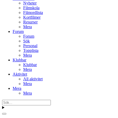
Nyheter
Filmskola
Filmordlista
Kortfilmer
Resurser
Mera
Forum
Forum
Sök
Personal
Topplista
Mera
Klubbar
Klubbar
Mera
Aktivitet
All aktivitet
Mera
Mera
Mera