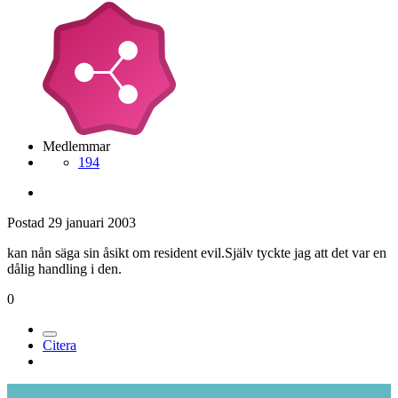
Medlemmar
194
Postad
29 januari 2003
kan nån säga sin åsikt om resident evil.Själv tyckte jag att det var en
dålig handling i den.
0
Citera