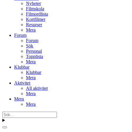
Nyheter
Filmskola
Filmordlista
Kortfilmer
Resurser
Mera
Forum
Forum
Sök
Personal
Topplista
Mera
Klubbar
Klubbar
Mera
Aktivitet
All aktivitet
Mera
Mera
Mera