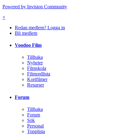
Powered by Invision Community
×
Redan medlem? Logga in
Bli medlem
Voodoo Film
Tillbaka
Nyheter
Filmskola
Filmordlista
Kortfilmer
Resurser
Forum
Tillbaka
Forum
Sök
Personal
Topplista