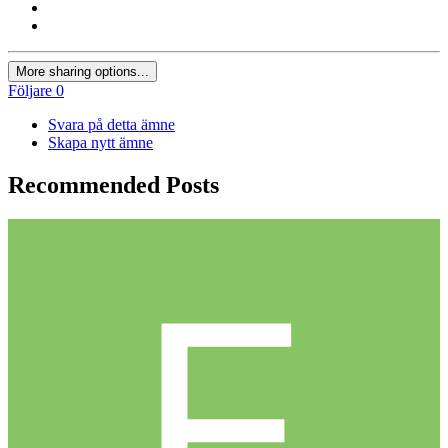
More sharing options...
Följare
0
Svara på detta ämne
Skapa nytt ämne
Recommended Posts