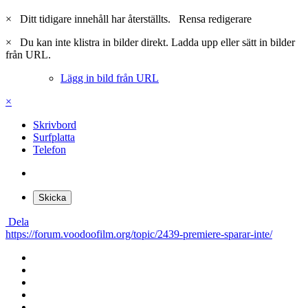
×
Ditt tidigare innehåll har återställts.
Rensa redigerare
×
Du kan inte klistra in bilder direkt. Ladda upp eller sätt in bilder
från URL.
Lägg in bild från URL
×
Skrivbord
Surfplatta
Telefon
Skicka
Dela
https://forum.voodoofilm.org/topic/2439-premiere-sparar-inte/