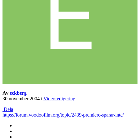
Av
eckberg
30 november 2004
i
Videoredigering
Dela
https://forum.voodoofilm.org/topic/2439-premiere-sparar-inte/