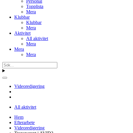
Personal
Topplista
Mera
Klubbar
Klubbar
Mera
Aktivitet
All aktivitet
Mera
Mera
Mera
Videoredigering
All aktivitet
Hem
Efterarbete
Videoredigering