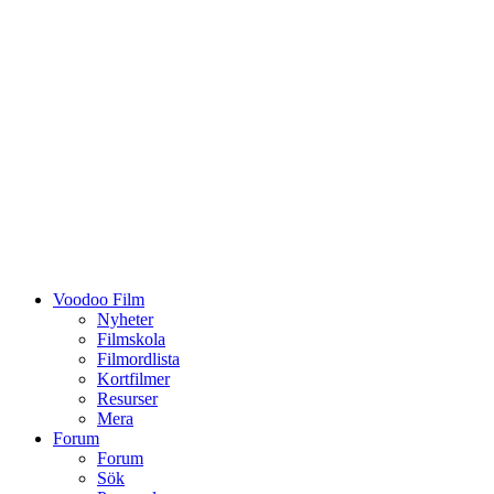
Voodoo Film
Nyheter
Filmskola
Filmordlista
Kortfilmer
Resurser
Mera
Forum
Forum
Sök