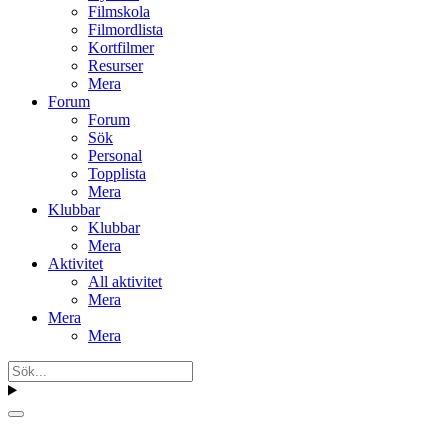
Filmskola
Filmordlista
Kortfilmer
Resurser
Mera
Forum
Forum
Sök
Personal
Topplista
Mera
Klubbar
Klubbar
Mera
Aktivitet
All aktivitet
Mera
Mera
Mera