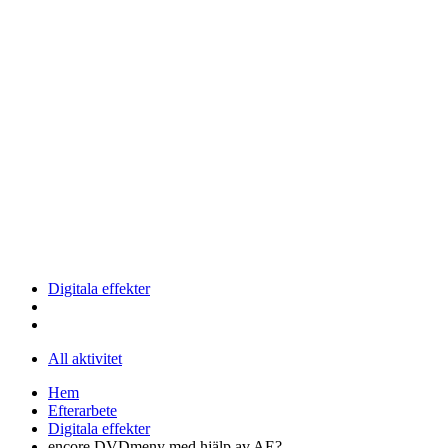
Digitala effekter
All aktivitet
Hem
Efterarbete
Digitala effekter
encore DVDmeny med hjälp av AE?