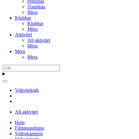
Personal
Topplista
Mera
Klubbar
Klubbar
Mera
Aktivitet
All aktivitet
Mera
Mera
Mera
Videoteknik
All aktivitet
Hem
Filminspelning
Videokameror