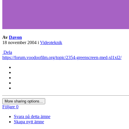
Av
Davon
18 november 2004
i
Videoteknik
Dela
https://forum.voodoofilm.org/topic/2354-greenscreen-med-xl1xl2/
More sharing options...
Följare
0
Svara på detta ämne
Skapa nytt ämne