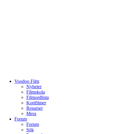
Voodoo Film
Nyheter
Filmskola
Filmordlista
Kortfilmer
Resurser
Mera
Forum
Forum
Sök