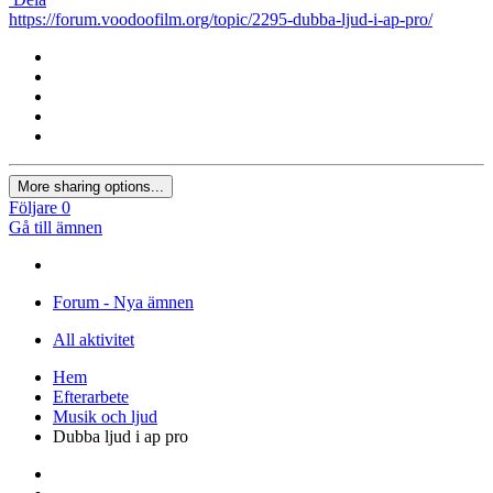
https://forum.voodoofilm.org/topic/2295-dubba-ljud-i-ap-pro/
More sharing options...
Följare
0
Gå till ämnen
Forum - Nya ämnen
All aktivitet
Hem
Efterarbete
Musik och ljud
Dubba ljud i ap pro