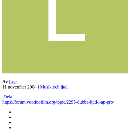
Av
Loe
11 november 2004
i
Musik och ljud
Dela
https://forum.voodoofilm.org/topic/2295-dubba-ljud-i-ap-pro/