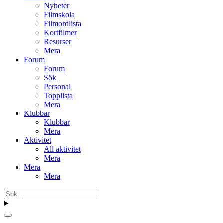
Nyheter
Filmskola
Filmordlista
Kortfilmer
Resurser
Mera
Forum
Forum
Sök
Personal
Topplista
Mera
Klubbar
Klubbar
Mera
Aktivitet
All aktivitet
Mera
Mera
Mera