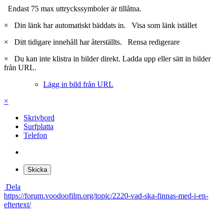
Endast 75 max uttryckssymboler är tillåtna.
×
Din länk har automatiskt bäddats in.
Visa som länk istället
×
Ditt tidigare innehåll har återställts.
Rensa redigerare
×
Du kan inte klistra in bilder direkt. Ladda upp eller sätt in bilder
från URL.
Lägg in bild från URL
×
Skrivbord
Surfplatta
Telefon
Skicka
Dela
https://forum.voodoofilm.org/topic/2220-vad-ska-finnas-med-i-en-
eftertext/