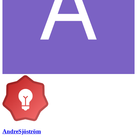
AndreSjöström