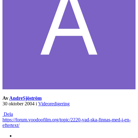
Av
AndreSjöström
30 oktober 2004
i
Videoredigering
Dela
https://forum.voodoofilm.org/topic/2220-vad-ska-finnas-med-i-en-
eftertext/