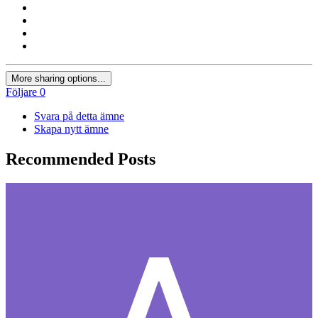
More sharing options...
Följare
0
Svara på detta ämne
Skapa nytt ämne
Recommended Posts