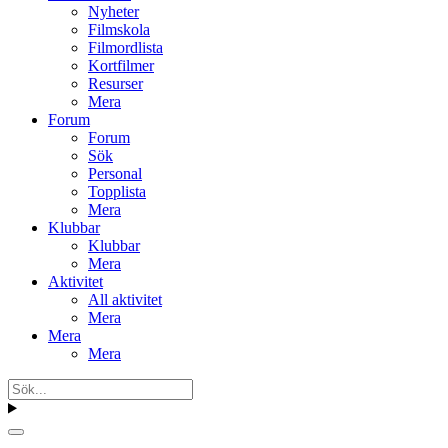
Nyheter
Filmskola
Filmordlista
Kortfilmer
Resurser
Mera
Forum
Forum
Sök
Personal
Topplista
Mera
Klubbar
Klubbar
Mera
Aktivitet
All aktivitet
Mera
Mera
Mera