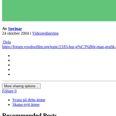
Av
Spejnar
24 oktober 2004
i
Videoredigering
Dela
https://forum.voodoofilm.org/topic/2183-hur-g%C3%B6r-man-grafik-ti
More sharing options...
Följare
0
Svara på detta ämne
Skapa nytt ämne
Recommended Posts