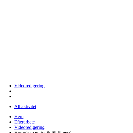
Videoredigering
All aktivitet
Hem
Efterarbete
Videoredigering
Hur gör man grafik till filmer?