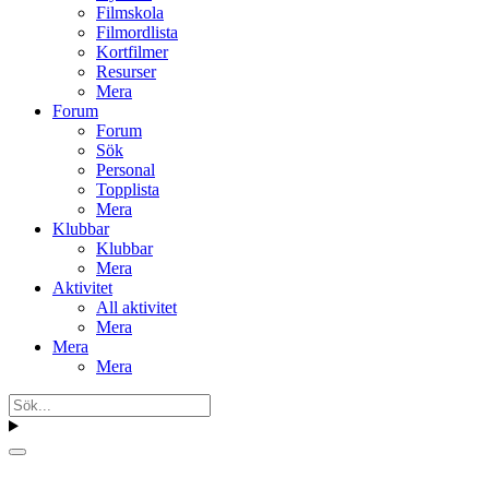
Filmskola
Filmordlista
Kortfilmer
Resurser
Mera
Forum
Forum
Sök
Personal
Topplista
Mera
Klubbar
Klubbar
Mera
Aktivitet
All aktivitet
Mera
Mera
Mera