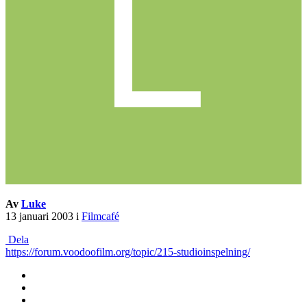
Av
Luke
13 januari 2003
i
Filmcafé
Dela
https://forum.voodoofilm.org/topic/215-studioinspelning/