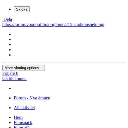
Skicka
Dela
https://forum.voodoofilm.org/topic/215-studioinspelning/
More sharing options...
Följare
0
Gå till ämnen
Forum - Nya ämnen
All aktivitet
Hem
Filmsnack
Filmcafé