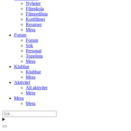
Nyheter
Filmskola
Filmordlista
Kortfilmer
Resurser
Mera
Forum
Forum
Sök
Personal
Topplista
Mera
Klubbar
Klubbar
Mera
Aktivitet
All aktivitet
Mera
Mera
Mera