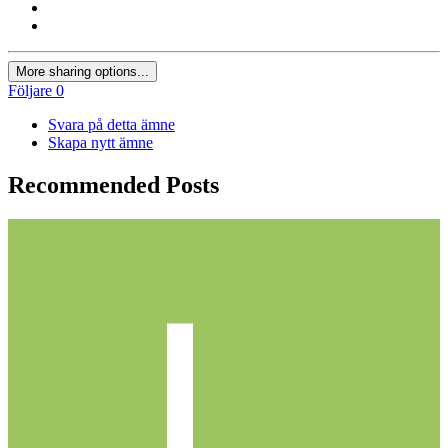
More sharing options...
Följare
0
Svara på detta ämne
Skapa nytt ämne
Recommended Posts