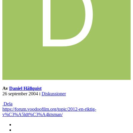
Av
Daniel Hållquist
26 september 2004
i
Diskussioner
Dela
https://forum.voodoofilm.org/topic/2012-en-riktig-
v%C3%A5ldt%C3%A4ktsman/