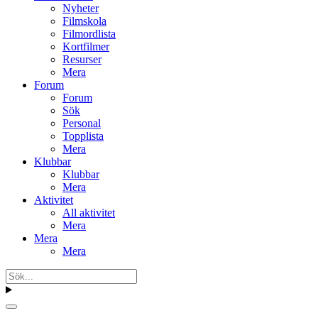
Nyheter
Filmskola
Filmordlista
Kortfilmer
Resurser
Mera
Forum
Forum
Sök
Personal
Topplista
Mera
Klubbar
Klubbar
Mera
Aktivitet
All aktivitet
Mera
Mera
Mera