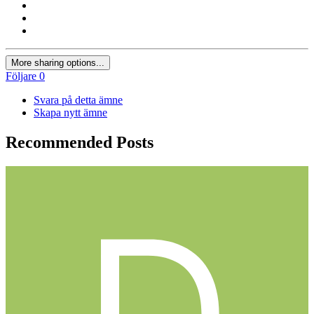
More sharing options...
Följare
0
Svara på detta ämne
Skapa nytt ämne
Recommended Posts