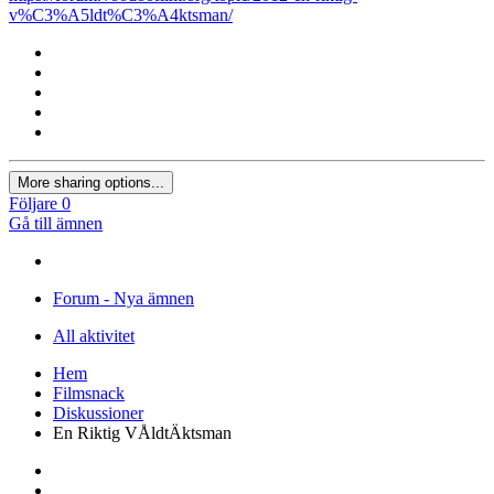
v%C3%A5ldt%C3%A4ktsman/
More sharing options...
Följare
0
Gå till ämnen
Forum - Nya ämnen
All aktivitet
Hem
Filmsnack
Diskussioner
En Riktig VÅldtÄktsman