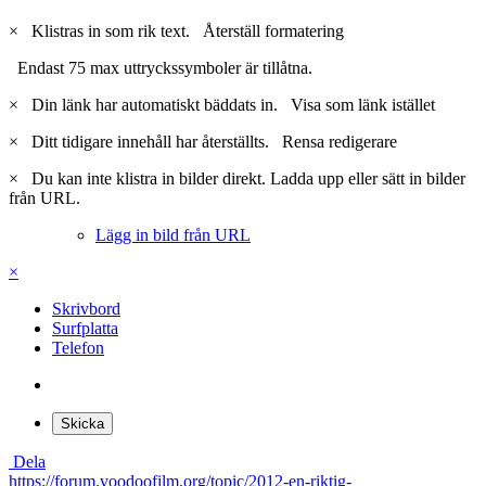
×
Klistras in som rik text.
Återställ formatering
Endast 75 max uttryckssymboler är tillåtna.
×
Din länk har automatiskt bäddats in.
Visa som länk istället
×
Ditt tidigare innehåll har återställts.
Rensa redigerare
×
Du kan inte klistra in bilder direkt. Ladda upp eller sätt in bilder
från URL.
Lägg in bild från URL
×
Skrivbord
Surfplatta
Telefon
Skicka
Dela
https://forum.voodoofilm.org/topic/2012-en-riktig-