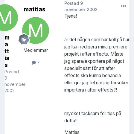
Postad
9
mattias
november 2002
Tjena!
m
är det någon som har koll på hur
a
jag kan redigera mina premiere-
tt
Medlemmar
projekt i after effects. Måste
ia
jag spara/exportera på något
7
s
speciellt sätt för att after
Postad
effects ska kunna behandla
9
eller gör jag fel när jag försöker
november
importera i after effects?!
2002
mycket tacksam för tips på
detta!!
Mattias