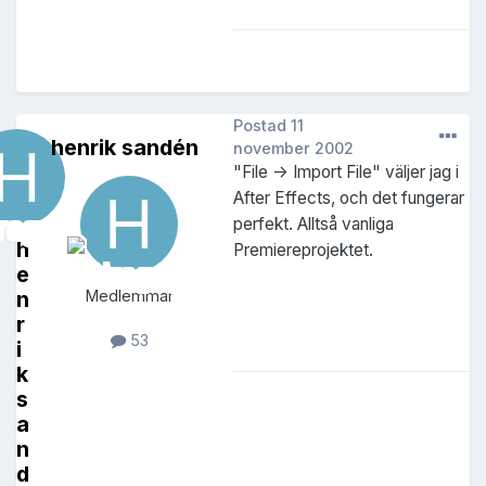
Postad
11
henrik sandén
november 2002
"File -> Import File" väljer jag i
After Effects, och det fungerar
perfekt. Alltså vanliga
h
Premiereprojektet.
e
n
Medlemmar
r
53
i
k
s
a
n
d