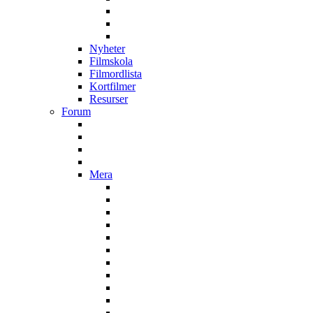
Nyheter
Filmskola
Filmordlista
Kortfilmer
Resurser
Forum
Mera