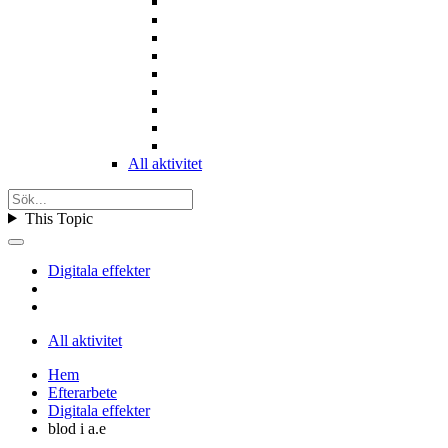
All aktivitet
This Topic
Digitala effekter
All aktivitet
Hem
Efterarbete
Digitala effekter
blod i a.e