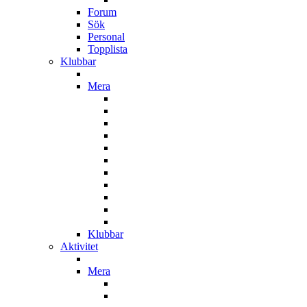
Forum
Sök
Personal
Topplista
Klubbar
Mera
Klubbar
Aktivitet
Mera