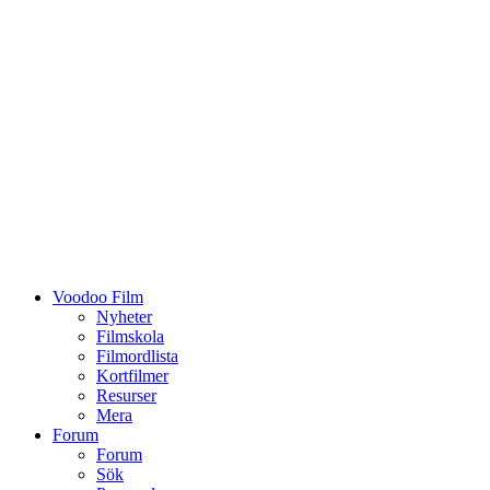
Voodoo Film
Nyheter
Filmskola
Filmordlista
Kortfilmer
Resurser
Mera
Forum
Forum
Sök