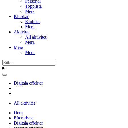
Personal
Topplista
Mera
Klubbar
Klubbar
Mera
Aktivitet
All aktivitet
Mera
Mera
Mera
Digitala effekter
All aktivitet
Hem
Efterarbete
Digitala effekter