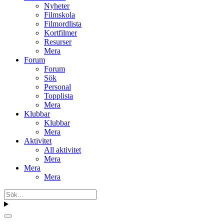
Nyheter
Filmskola
Filmordlista
Kortfilmer
Resurser
Mera
Forum
Forum
Sök
Personal
Topplista
Mera
Klubbar
Klubbar
Mera
Aktivitet
All aktivitet
Mera
Mera
Mera