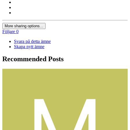
More sharing options...
Följare
0
Svara på detta ämne
Skapa nytt ämne
Recommended Posts