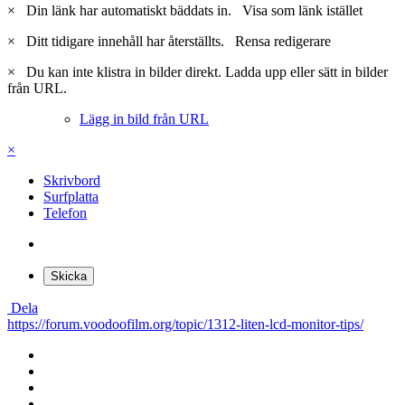
×
Din länk har automatiskt bäddats in.
Visa som länk istället
×
Ditt tidigare innehåll har återställts.
Rensa redigerare
×
Du kan inte klistra in bilder direkt. Ladda upp eller sätt in bilder
från URL.
Lägg in bild från URL
×
Skrivbord
Surfplatta
Telefon
Skicka
Dela
https://forum.voodoofilm.org/topic/1312-liten-lcd-monitor-tips/