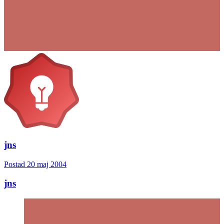
jns
Postad
20 maj 2004
jns