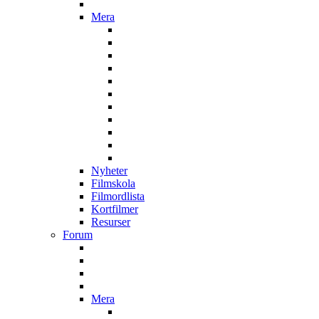
Mera
Nyheter
Filmskola
Filmordlista
Kortfilmer
Resurser
Forum
Mera