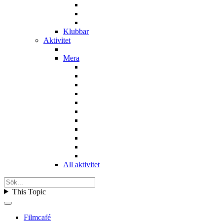
Klubbar
Aktivitet
Mera
All aktivitet
This Topic
Filmcafé