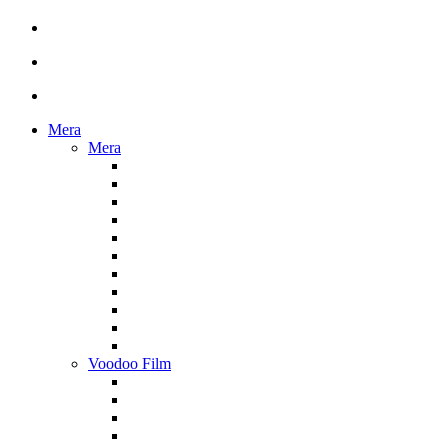
Mera
Mera
Voodoo Film