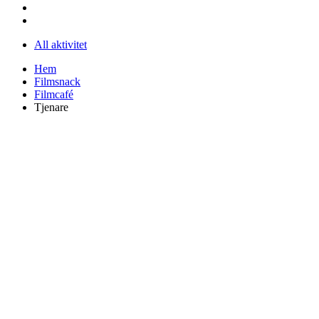
All aktivitet
Hem
Filmsnack
Filmcafé
Tjenare