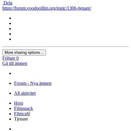
Dela
https://forum.voodoofilm.org/topic/1306-tjenare/
More sharing options...
Följare
0
Gå till ämnen
Forum - Nya ämnen
All aktivitet
Hem
Filmsnack
Filmcafé
Tjenare