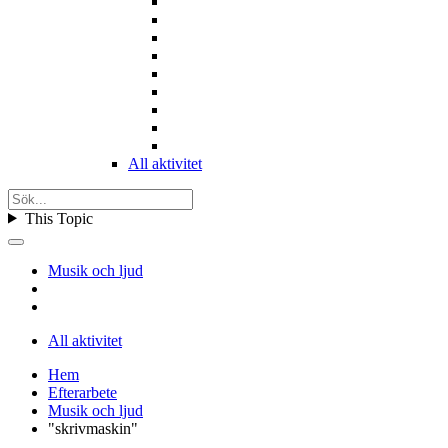
All aktivitet
This Topic
Musik och ljud
All aktivitet
Hem
Efterarbete
Musik och ljud
"skrivmaskin"