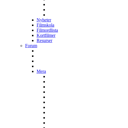
Nyheter
Filmskola
Filmordlista
Kortfilmer
Resurser
Forum
Mera