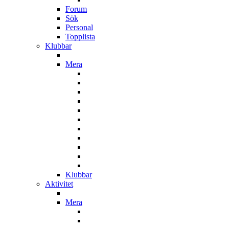
Forum
Sök
Personal
Topplista
Klubbar
Mera
Klubbar
Aktivitet
Mera