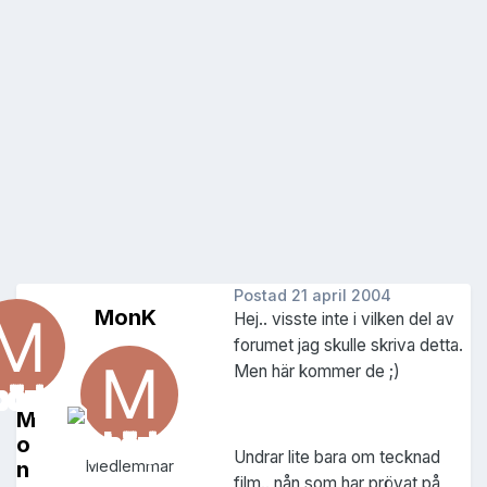
Postad
21 april 2004
MonK
Hej.. visste inte i vilken del av
forumet jag skulle skriva detta.
Men här kommer de ;)
M
o
Undrar lite bara om tecknad
n
Medlemmar
film.. nån som har prövat på