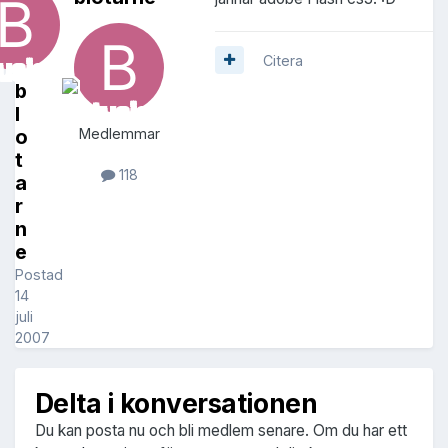
Citera
b
l
o
Medlemmar
t
118
a
r
n
e
Postad
14
juli
2007
Delta i konversationen
Du kan posta nu och bli medlem senare. Om du har ett