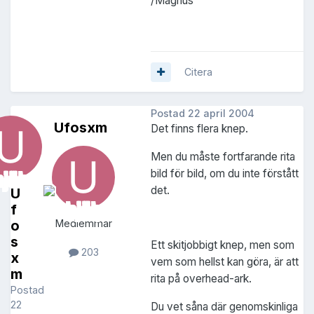
/Magnus
Citera
Postad
22 april 2004
Ufosxm
Det finns flera knep.
Men du måste fortfarande rita
bild för bild, om du inte förstått
det.
U
f
o
Medlemmar
s
Ett skitjobbigt knep, men som
203
x
vem som hellst kan göra, är att
m
rita på overhead-ark.
Postad
22
Du vet såna där genomskinliga