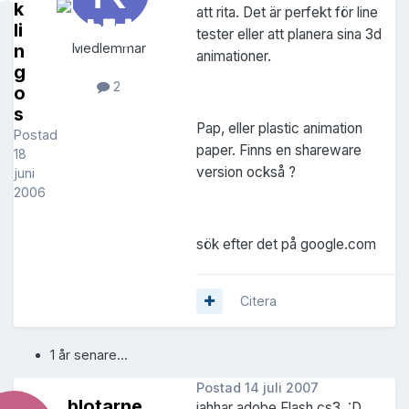
k
att rita. Det är perfekt för line
li
tester eller att planera sina 3d
n
Medlemmar
animationer.
g
2
o
s
Pap, eller plastic animation
Postad
paper. Finns en shareware
18
version också ?
juni
2006
sök efter det på google.com
Citera
1 år senare...
Postad
14 juli 2007
blotarne
jahhar adobe Flash cs3. :D