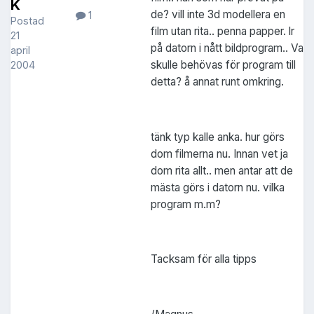
K
de? vill inte 3d modellera en
1
Postad
film utan rita.. penna papper. lr
21
på datorn i nått bildprogram.. Va
april
skulle behövas för program till
2004
detta? å annat runt omkring.
tänk typ kalle anka. hur görs
dom filmerna nu. Innan vet ja
dom rita allt.. men antar att de
mästa görs i datorn nu. vilka
program m.m?
Tacksam för alla tipps