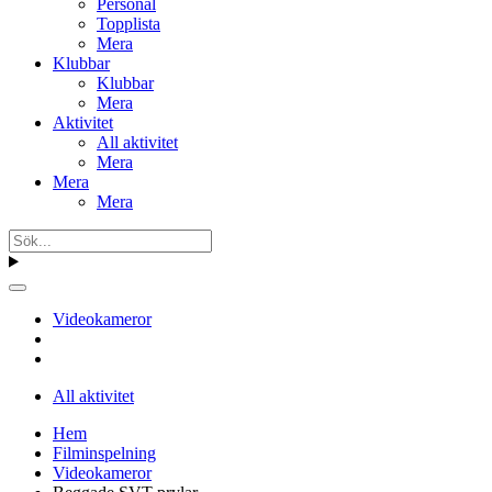
Personal
Topplista
Mera
Klubbar
Klubbar
Mera
Aktivitet
All aktivitet
Mera
Mera
Mera
Videokameror
All aktivitet
Hem
Filminspelning
Videokameror