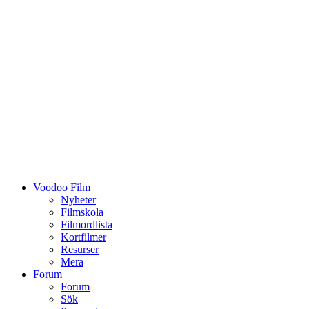
Voodoo Film
Nyheter
Filmskola
Filmordlista
Kortfilmer
Resurser
Mera
Forum
Forum
Sök