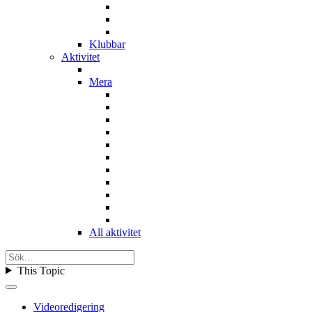
Klubbar
Aktivitet
Mera
All aktivitet
This Topic
Videoredigering