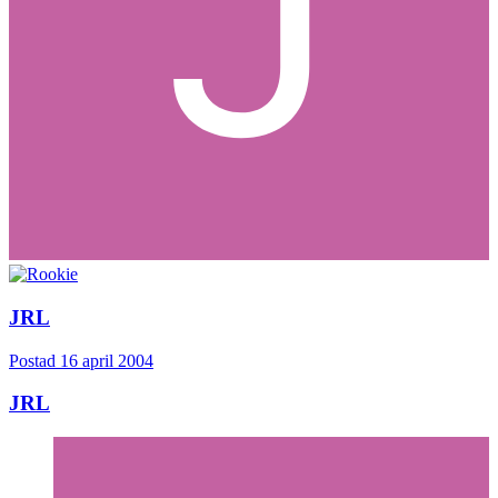
JRL
Postad
16 april 2004
JRL