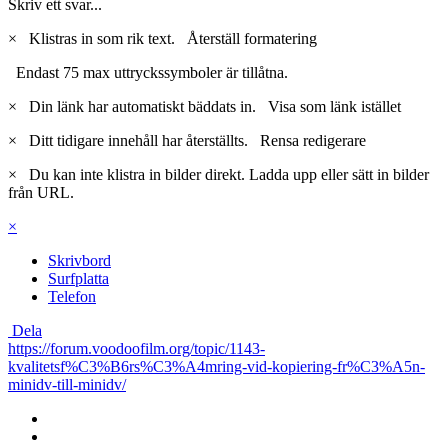
Skriv ett svar...
×
Klistras in som rik text.
Återställ formatering
Endast 75 max uttryckssymboler är tillåtna.
×
Din länk har automatiskt bäddats in.
Visa som länk istället
×
Ditt tidigare innehåll har återställts.
Rensa redigerare
×
Du kan inte klistra in bilder direkt. Ladda upp eller sätt in bilder
från URL.
×
Skrivbord
Surfplatta
Telefon
Dela
https://forum.voodoofilm.org/topic/1143-
kvalitetsf%C3%B6rs%C3%A4mring-vid-kopiering-fr%C3%A5n-
minidv-till-minidv/