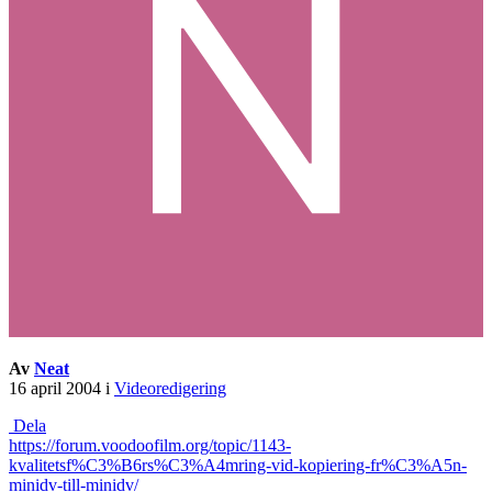
Av
Neat
16 april 2004
i
Videoredigering
Dela
https://forum.voodoofilm.org/topic/1143-
kvalitetsf%C3%B6rs%C3%A4mring-vid-kopiering-fr%C3%A5n-
minidv-till-minidv/