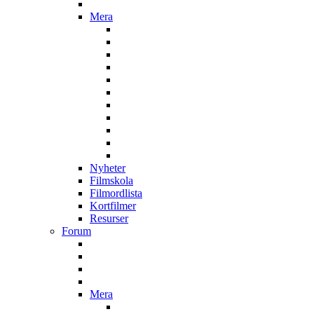
Mera
Nyheter
Filmskola
Filmordlista
Kortfilmer
Resurser
Forum
Mera