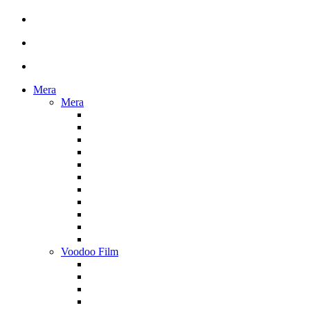
Mera
Mera
Voodoo Film