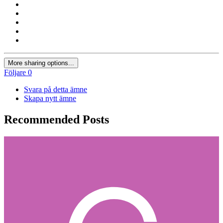
More sharing options...
Följare
0
Svara på detta ämne
Skapa nytt ämne
Recommended Posts