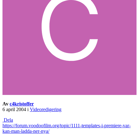
Av
c4kristoffer
6 april 2004
i
Videoredigering
Dela
https://forum.voodoofilm.org/topic/1111-templates-i-premiere-var-
kan-man-ladda-ner-nya/