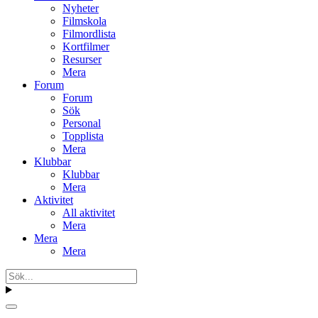
Nyheter
Filmskola
Filmordlista
Kortfilmer
Resurser
Mera
Forum
Forum
Sök
Personal
Topplista
Mera
Klubbar
Klubbar
Mera
Aktivitet
All aktivitet
Mera
Mera
Mera