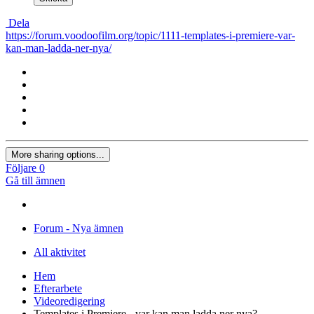
Dela
https://forum.voodoofilm.org/topic/1111-templates-i-premiere-var-
kan-man-ladda-ner-nya/
More sharing options...
Följare
0
Gå till ämnen
Forum - Nya ämnen
All aktivitet
Hem
Efterarbete
Videoredigering
Templates i Premiere - var kan man ladda ner nya?