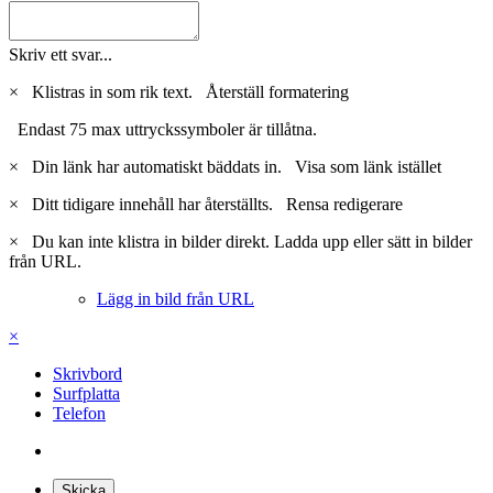
Skriv ett svar...
×
Klistras in som rik text.
Återställ formatering
Endast 75 max uttryckssymboler är tillåtna.
×
Din länk har automatiskt bäddats in.
Visa som länk istället
×
Ditt tidigare innehåll har återställts.
Rensa redigerare
×
Du kan inte klistra in bilder direkt. Ladda upp eller sätt in bilder
från URL.
Lägg in bild från URL
×
Skrivbord
Surfplatta
Telefon
Skicka