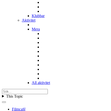
Klubbar
Aktivitet
Mera
All aktivitet
This Topic
Filmcafé