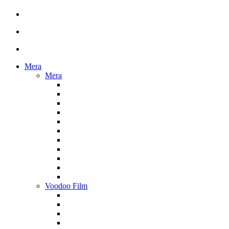
Mera
Mera
Voodoo Film