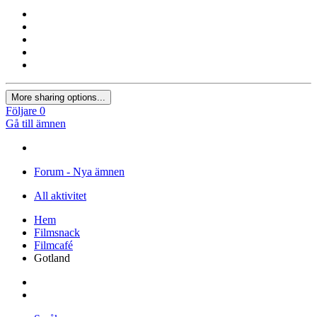
More sharing options...
Följare
0
Gå till ämnen
Forum - Nya ämnen
All aktivitet
Hem
Filmsnack
Filmcafé
Gotland