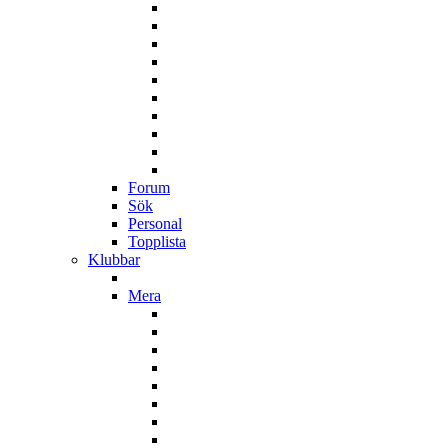
Forum
Sök
Personal
Topplista
Klubbar
Mera