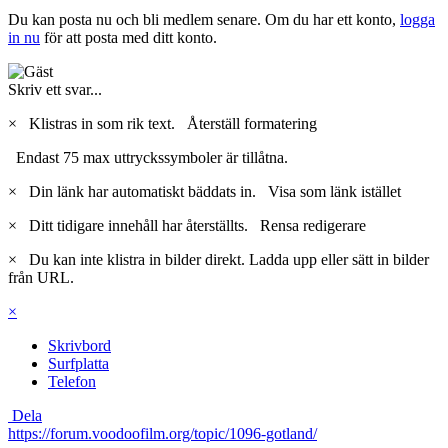
Du kan posta nu och bli medlem senare. Om du har ett konto,
logga
in nu
för att posta med ditt konto.
Skriv ett svar...
×
Klistras in som rik text.
Återställ formatering
Endast 75 max uttryckssymboler är tillåtna.
×
Din länk har automatiskt bäddats in.
Visa som länk istället
×
Ditt tidigare innehåll har återställts.
Rensa redigerare
×
Du kan inte klistra in bilder direkt. Ladda upp eller sätt in bilder
från URL.
×
Skrivbord
Surfplatta
Telefon
Dela
https://forum.voodoofilm.org/topic/1096-gotland/