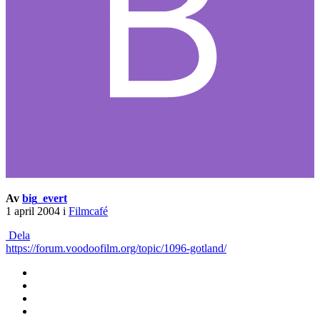
Av
big_evert
1 april 2004
i
Filmcafé
Dela
https://forum.voodoofilm.org/topic/1096-gotland/