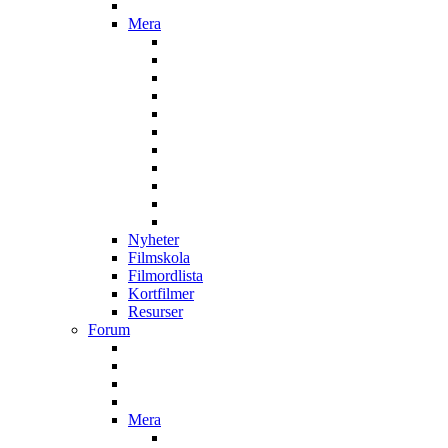
Mera
Nyheter
Filmskola
Filmordlista
Kortfilmer
Resurser
Forum
Mera