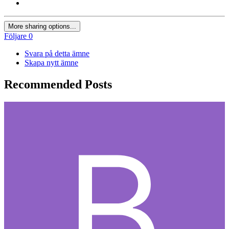
More sharing options...
Följare
0
Svara på detta ämne
Skapa nytt ämne
Recommended Posts