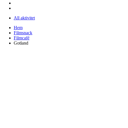
All aktivitet
Hem
Filmsnack
Filmcafé
Gotland