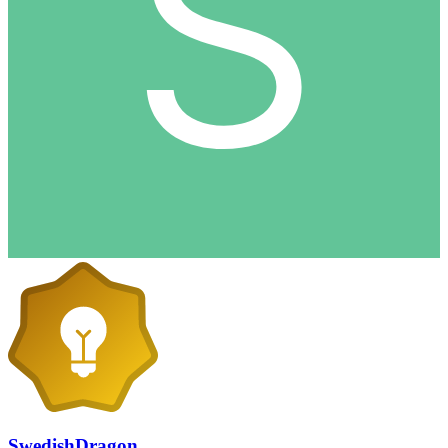
SwedishDragon