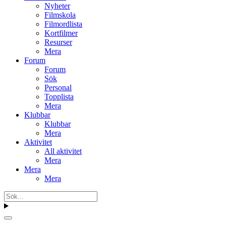
Nyheter
Filmskola
Filmordlista
Kortfilmer
Resurser
Mera
Forum
Forum
Sök
Personal
Topplista
Mera
Klubbar
Klubbar
Mera
Aktivitet
All aktivitet
Mera
Mera
Mera