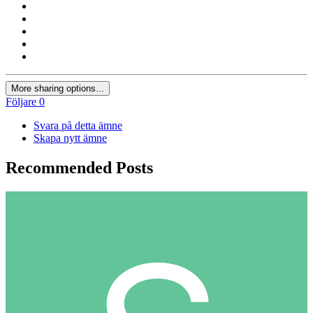
More sharing options...
Följare
0
Svara på detta ämne
Skapa nytt ämne
Recommended Posts