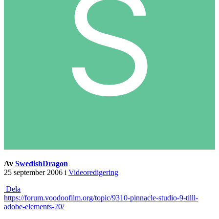
Av
SwedishDragon
25 september 2006
i
Videoredigering
Dela
https://forum.voodoofilm.org/topic/9310-pinnacle-studio-9-tilll-
adobe-elements-20/