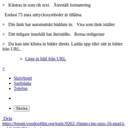
×
Klistras in som rik text.
Återställ formatering
Endast 75 max uttryckssymboler är tillåtna.
×
Din länk har automatiskt bäddats in.
Visa som länk istället
×
Ditt tidigare innehåll har återställts.
Rensa redigerare
×
Du kan inte klistra in bilder direkt. Ladda upp eller sätt in bilder
från URL.
Lägg in bild från URL
×
Skrivbord
Surfplatta
Telefon
Skicka
Dela
https://forum.voodoofilm.org/topic/9262-16mm-cine-nizo-16-mod-l-