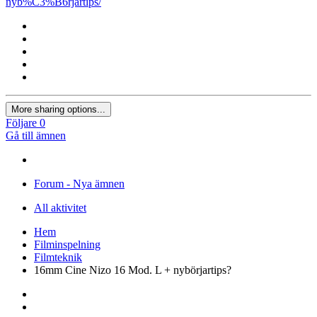
nyb%C3%B6rjartips/
More sharing options...
Följare
0
Gå till ämnen
Forum - Nya ämnen
All aktivitet
Hem
Filminspelning
Filmteknik
16mm Cine Nizo 16 Mod. L + nybörjartips?