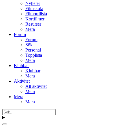
Nyheter
Filmskola
Filmordlista
Kortfilmer
Resurser
Mera
Forum
Forum
Sök
Personal
Topplista
Mera
Klubbar
Klubbar
Mera
Aktivitet
All aktivitet
Mera
Mera
Mera