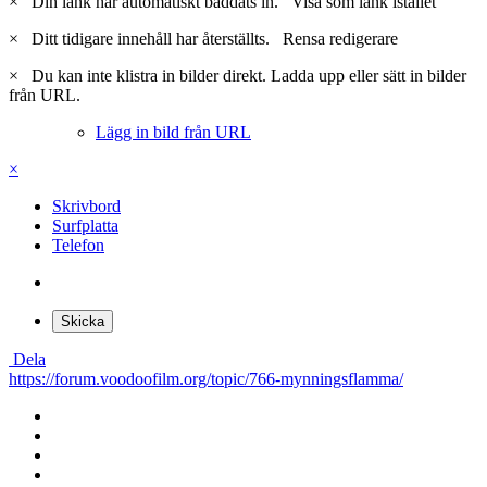
×
Din länk har automatiskt bäddats in.
Visa som länk istället
×
Ditt tidigare innehåll har återställts.
Rensa redigerare
×
Du kan inte klistra in bilder direkt. Ladda upp eller sätt in bilder
från URL.
Lägg in bild från URL
×
Skrivbord
Surfplatta
Telefon
Skicka
Dela
https://forum.voodoofilm.org/topic/766-mynningsflamma/