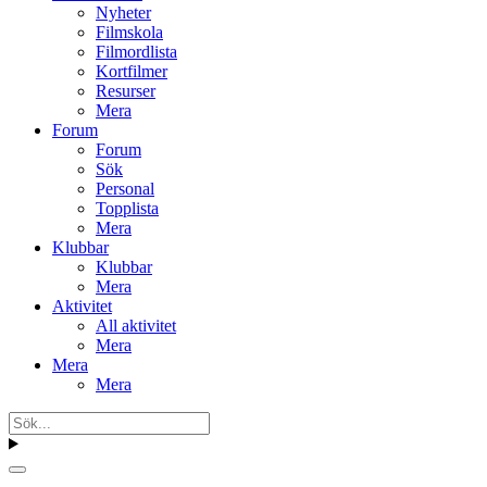
Nyheter
Filmskola
Filmordlista
Kortfilmer
Resurser
Mera
Forum
Forum
Sök
Personal
Topplista
Mera
Klubbar
Klubbar
Mera
Aktivitet
All aktivitet
Mera
Mera
Mera